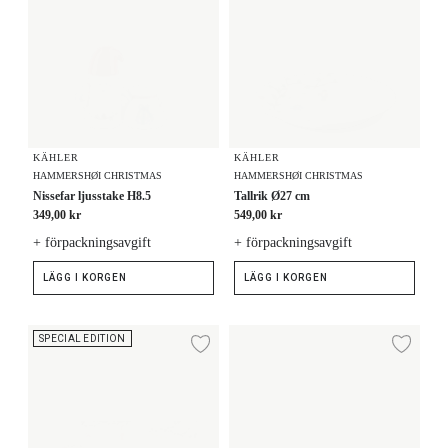
KÄHLER
KÄHLER
HAMMERSHØI CHRISTMAS
HAMMERSHØI CHRISTMAS
Nissefar ljusstake H8.5
Tallrik Ø27 cm
349,00 kr
549,00 kr
+ förpackningsavgift
+ förpackningsavgift
LÄGG I KORGEN
LÄGG I KORGEN
Bordstablett 2025 43x30 cm
Duk 150x220 cm
SPECIAL EDITION
Lägg till i önskelista
Lägg