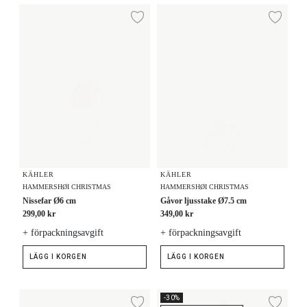
Nissefar Ø6 cm
Gåvor ljusstake Ø7.5 cm
Lägg till i önskelista
Lägg
KÄHLER
KÄHLER
HAMMERSHØI CHRISTMAS
HAMMERSHØI CHRISTMAS
Nissefar Ø6 cm
Gåvor ljusstake Ø7.5 cm
299,00 kr
349,00 kr
+ förpackningsavgift
+ förpackningsavgift
LÄGG I KORGEN
LÄGG I KORGEN
Mugs 2020 and 2021 set 33 cl
Kula 2023 Ø6 cm
-30%