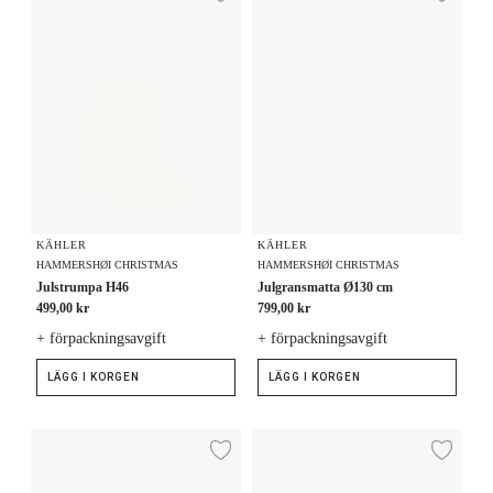
Lägg till i önskelista
Lägg
KÄHLER
KÄHLER
HAMMERSHØI CHRISTMAS
HAMMERSHØI CHRISTMAS
Julstrumpa H46
Julgransmatta Ø130 cm
499,00 kr
799,00 kr
+ förpackningsavgift
+ förpackningsavgift
LÄGG I KORGEN
LÄGG I KORGEN
Julegran 3 st.
Tallrik Ø22 cm
Lägg till i önskelista
Lägg