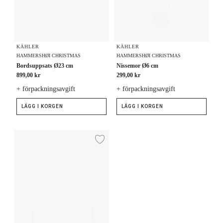
KÄHLER
KÄHLER
HAMMERSHØI CHRISTMAS
HAMMERSHØI CHRISTMAS
Bordsuppsats Ø23 cm
Nissemor Ø6 cm
899,00 kr
299,00 kr
+ förpackningsavgift
+ förpackningsavgift
LÄGG I KORGEN
LÄGG I KORGEN
Duk 150x270 cm
Lägg till i önskelista