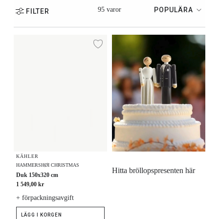
95 varor
POPULÄRA
FILTER
Duk 150x320 cm
Lägg till i önskelista
KÄHLER
HAMMERSHØI CHRISTMAS
Hitta bröllopspresenten här
Duk 150x320 cm
1 549,00 kr
+ förpackningsavgift
LÄGG I KORGEN