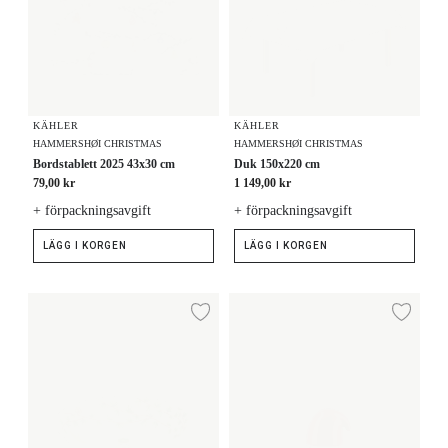
KÄHLER
KÄHLER
HAMMERSHØI CHRISTMAS
HAMMERSHØI CHRISTMAS
Bordstablett 2025 43x30 cm
Duk 150x220 cm
79,00 kr
1 149,00 kr
+ förpackningsavgift
+ förpackningsavgift
LÄGG I KORGEN
LÄGG I KORGEN
Bordsuppsats Ø23 cm
Nissemor Ø6 cm
Lägg till i önskelista
Lägg