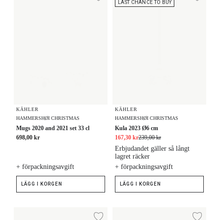
Lägg till i önskelista
Lägg
LAST CHANCE TO BUY
KÄHLER
KÄHLER
HAMMERSHØI CHRISTMAS
HAMMERSHØI CHRISTMAS
Mugs 2020 and 2021 set 33 cl
Kula 2023 Ø6 cm
698,00 kr
167,30 kr
239,00 kr
Erbjudandet gäller så långt
lagret räcker
+ förpackningsavgift
+ förpackningsavgift
LÄGG I KORGEN
LÄGG I KORGEN
Julstrumpa H46
Julgransmatta Ø130 cm