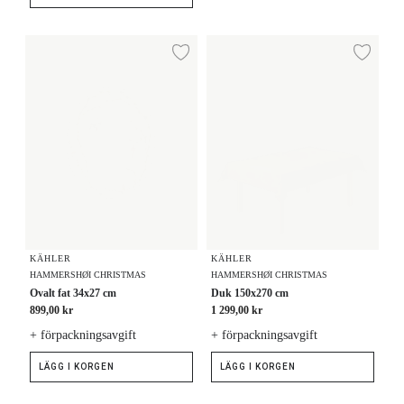
Ovalt fat 34x27 cm
Duk 150x270 cm
Lägg till i önskelista
Lägg
KÄHLER
KÄHLER
HAMMERSHØI CHRISTMAS
HAMMERSHØI CHRISTMAS
Ovalt fat 34x27 cm
Duk 150x270 cm
899,00 kr
1 299,00 kr
+ förpackningsavgift
+ förpackningsavgift
LÄGG I KORGEN
LÄGG I KORGEN