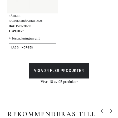
KÄHLER
HAMMERSHØI CHRISTMAS
Duk 150x270 cm
1 349,00 kr
+ förpackningsavgift
LÄGG I KORGEN
VISA 24 FLER PRODUKTER
Visas 18 av 95 produkter
REKOMMENDERAS TILL
Visa tidigare
Visa nä