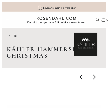
Fri frakt på köp för minst 849 kr.
Få dina presenter fint inslagna
30 dagars fri retur med GLS
Leverans inom 1-5 vardagar
Öppna menyn
Var
Danskt designhus - 8 ikoniska varumärken
Jul
KÄHLER HAMMERSHØI
CHRISTMAS