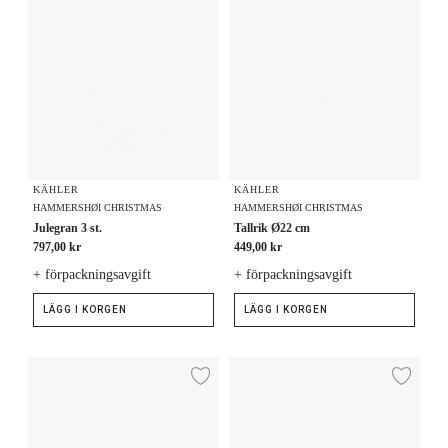
KÄHLER
KÄHLER
HAMMERSHØI CHRISTMAS
HAMMERSHØI CHRISTMAS
Julegran 3 st.
Tallrik Ø22 cm
797,00 kr
449,00 kr
+ förpackningsavgift
+ förpackningsavgift
LÄGG I KORGEN
LÄGG I KORGEN
Nissefar ljusstake H8.5
Tallrik Ø27 cm
Lägg till i önskelista
Lägg