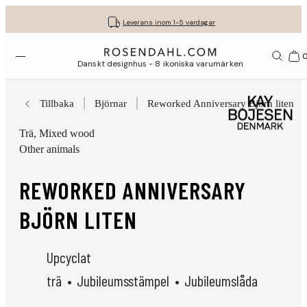
Fri frakt på köp för minst 849 kr.
Få dina presenter fint inslagna
30 dagars fri retur med GLS
Leverans inom 1-5 vardagar
Öppna menyn
Var
Danskt designhus - 8 ikoniska varumärken
Tillbaka
Björnar
Reworked Anniversary Björn liten
Trä
, Mixed wood
Other animals
REWORKED ANNIVERSARY
BJÖRN LITEN
Upcyclat
trä
Jubileumsstämpel
Jubileumslåda