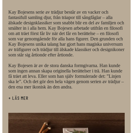
som hette Ursula och som var för liten för att leva
Kay Bojesens serie av trädjur består av en vacker och
ihop med de äldre björnarna i buren. Därför fick
fantasifull samling djur, från träapor till sångfåglar – alla
älskade designklassiker som snabbt blir en del av familjen och
björnungen bo hos djurparksdirektören tills den var
smälter in i alla hem. Kay Bojesen arbetade utifrån en filosofi
om att träet först får liv när det får en berättelse – en filosofi
tillräckligt stor för att leva tillsammans med de
som var genomgående för alla hans figurer. Den grunden och
Kay Bojesens unika talang har gjort hans magiska universum
vuxna björnarna. Genom att använda återvunnet trä
av träfigurer och trädjur till älskade klassiker och designikoner
som står sig årtionde efter årtionde.
tolkas Kay Bojesens ikoniska design på ett nytt och
Kay Bojesen är av de stora danska formgivarna. Han kunde
modernt sätt som speglar den tid vi lever i.
som ingen annan skapa originella berättelser i trä. Han kunde
få träet att leva. Eller som han själv formulerade det: ”Linjen
Designarv, trä och innovation möts och gör den
ska le”. Och det gör den hela vägen genom serien av trädjur –
den ena mer ikonisk än den andra.
omarbetade björnen till ett samlarobjekt med en
+ LÄS MER
mycket speciell historia. De många olika träslagen
skapar en unik look och uttrycker björnens ikoniska
design på nya och överraskande sätt.