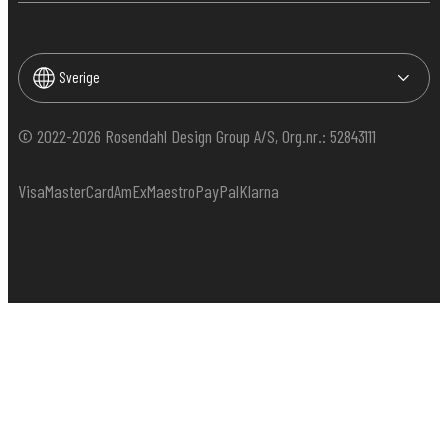
Sverige
© 2022-2026 Rosendahl Design Group A/S, Org.nr.: 52843111
Visa
MasterCard
AmEx
Maestro
PayPal
Klarna