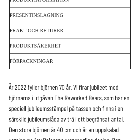
PRESENTINSLAGNING
FRAKT OCH RETURER
PRODUKTSÄKERHET
FÖRPACKNINGAR
År 2022 fyller björnen 70 år. Vi firar jubileet med
björnarna i utgåvan The Reworked Bears, som har en
speciell jubileumsstämpel på tassen och finns i en
särskild jubileumslåda av trä i ett begränsat antal.
Den stora björnen är 40 cm och är en uppskalad
version av Kay Bojesens ursprungliga design. Den