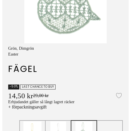
Grön
, Dimgrön
Easter
FÄGEL
-50%
LAST CHANCE TO BUY
14,50 kr
29,00 kr
Läg
Erbjudandet gäller så långt lagret räcker
+ förpackningsavgift