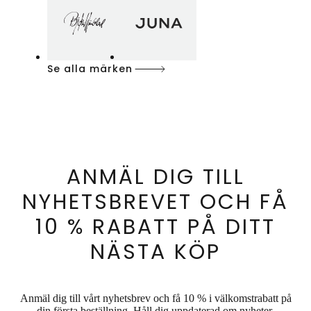
Se alla märken
ANMÄL DIG TILL
NYHETSBREVET OCH FÅ
10 % RABATT PÅ DITT
NÄSTA KÖP
Anmäl dig till vårt nyhetsbrev och få 10 % i välkomstrabatt på
din första beställning. Håll dig uppdaterad om nyheter,