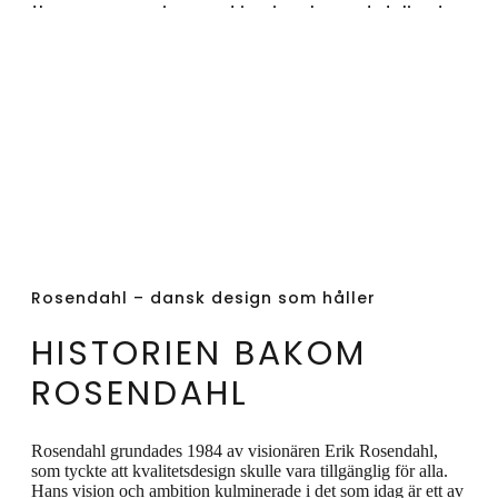
the same series and is simple and delicate,
which gives it a light and timeless look.
Combine the dusty green Easter chicken
with Rosendahl's other Easter chickens in
yellow and white. It's not really Easter
without Easter chickens.
Rosendahl – dansk design som håller
HISTORIEN BAKOM
ROSENDAHL
Rosendahl grundades 1984 av visionären Erik Rosendahl,
som tyckte att kvalitetsdesign skulle vara tillgänglig för alla.
Hans vision och ambition kulminerade i det som idag är ett av