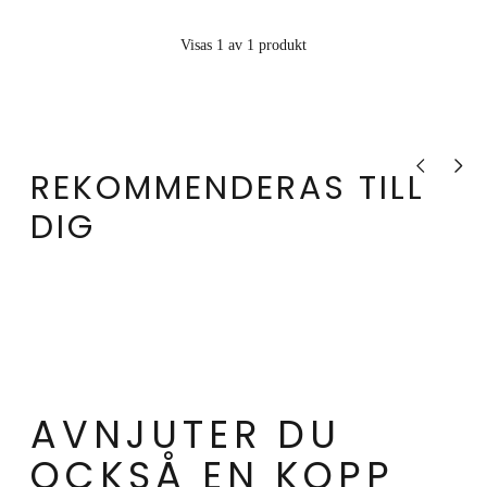
Visas 1 av 1 produkt
Visa tidigare
Visa nä
REKOMMENDERAS TILL
DIG
AVNJUTER DU
OCKSÅ EN KOPP