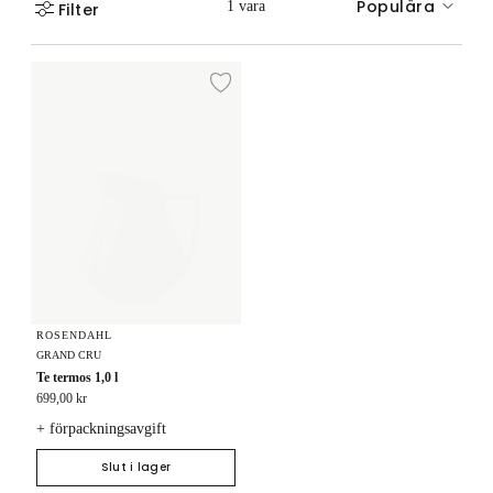
Populära
1 vara
Filter
Te termos 1,0 l
Lägg till i önskelista
ROSENDAHL
GRAND CRU
Te termos 1,0 l
699,00 kr
+ förpackningsavgift
Slut i lager