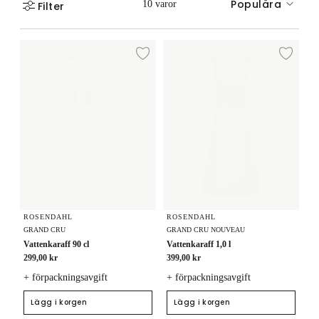
Populära
10 varor
Filter
Vattenkaraff 90 cl
Vattenkaraff 1,0 l
Lägg till i önskelista
Lägg
ROSENDAHL
ROSENDAHL
GRAND CRU
GRAND CRU NOUVEAU
Vattenkaraff 90 cl
Vattenkaraff 1,0 l
299,00 kr
399,00 kr
+ förpackningsavgift
+ förpackningsavgift
Lägg i korgen
Lägg i korgen