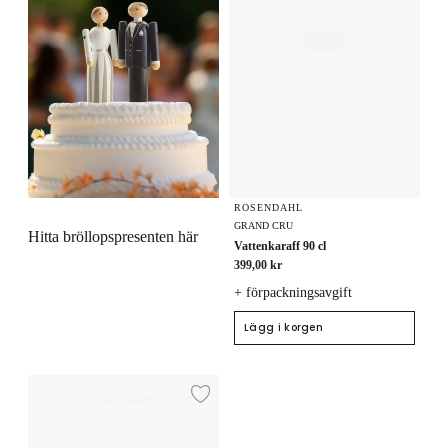
ROSENDAHL
GRAND CRU
Hitta bröllopspresenten här
Vattenkaraff 90 cl
399,00 kr
+ förpackningsavgift
Lägg i korgen
Vattenkaraff 90 cl
Lägg till i önskelista