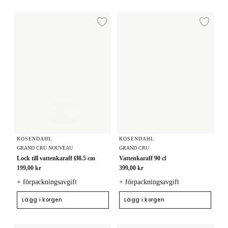
Lock till vattenkaraff Ø8.5 cm
Vattenkaraff 90 cl
Lägg till i önskelista
Lägg
ROSENDAHL
ROSENDAHL
GRAND CRU NOUVEAU
GRAND CRU
Lock till vattenkaraff Ø8.5 cm
Vattenkaraff 90 cl
199,00 kr
399,00 kr
+ förpackningsavgift
+ förpackningsavgift
Lägg i korgen
Lägg i korgen
Lock till vattenkaraff Ø8.5 cm
Lock till vattenkaraff Ø8.5 cm