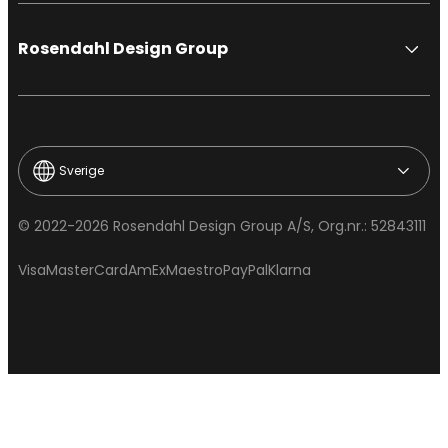
Rosendahl Design Group
Sverige
© 2022-2026 Rosendahl Design Group A/S, Org.nr.: 52843111
Visa
MasterCard
AmEx
Maestro
PayPal
Klarna