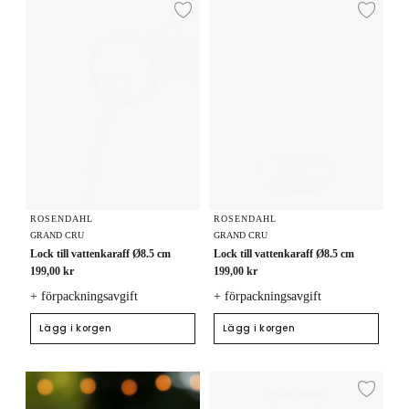
Lägg till i önskelista
Lägg
ROSENDAHL
ROSENDAHL
GRAND CRU
GRAND CRU
Lock till vattenkaraff Ø8.5 cm
Lock till vattenkaraff Ø8.5 cm
199,00 kr
199,00 kr
+ förpackningsavgift
+ förpackningsavgift
Lägg i korgen
Lägg i korgen
Vattenkaraff 90 cl
Lägg