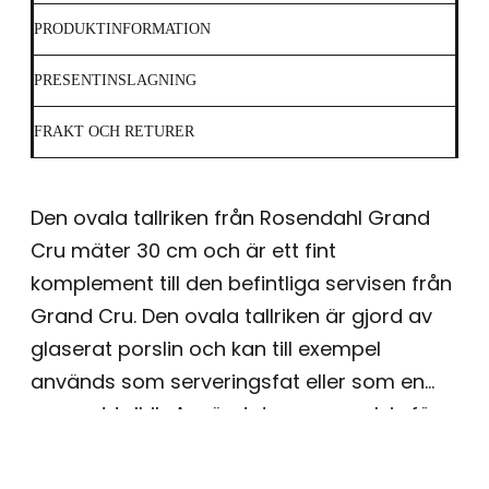
PRODUKTINFORMATION
PRESENTINSLAGNING
FRAKT OCH RETURER
Den ovala tallriken från Rosendahl Grand
Cru mäter 30 cm och är ett fint
komplement till den befintliga servisen från
Grand Cru. Den ovala tallriken är gjord av
glaserat porslin och kan till exempel
används som serveringsfat eller som en
separat tallrik. Använd den exempelvis för
servering av brunch eller lunch till hela
familjen eller för lyckliga gäster som tittar