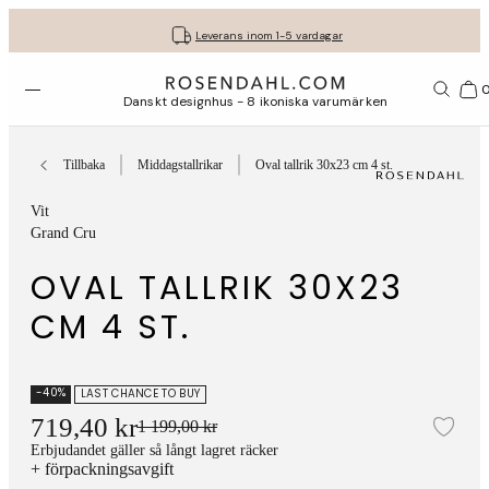
Fri frakt på köp för minst 849 kr.
Få dina presenter fint inslagna
30 dagars fri retur med GLS
Leverans inom 1-5 vardagar
Öppna menyn
Var
Danskt designhus - 8 ikoniska varumärken
Tillbaka
Middagstallrikar
Oval tallrik 30x23 cm 4 st.
Vit
Grand Cru
OVAL TALLRIK 30X23
CM 4 ST.
-40%
LAST CHANCE TO BUY
719,40 kr
1 199,00 kr
Läg
Erbjudandet gäller så långt lagret räcker
+ förpackningsavgift