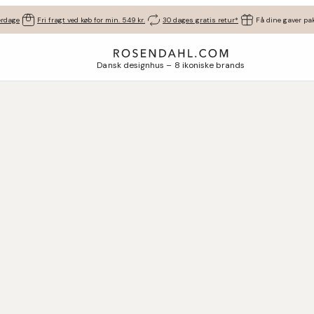
erdage
Fri fragt ved køb for min. 549 kr.
30 dages gratis retur*
Få dine gaver pak
Dansk designhus – 8 ikoniske brands