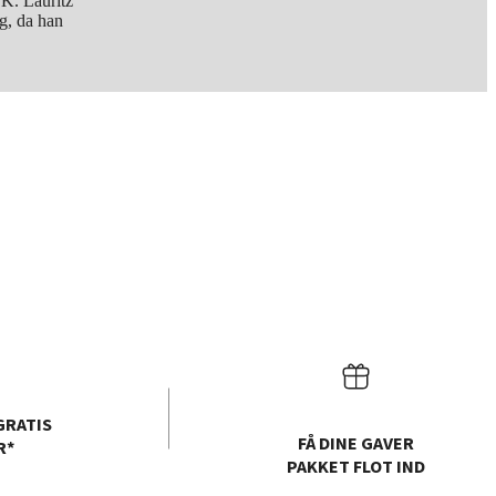
LK. Lauritz
lg, da han
GRATIS
FÅ DINE GAVER
R*
PAKKET FLOT IND