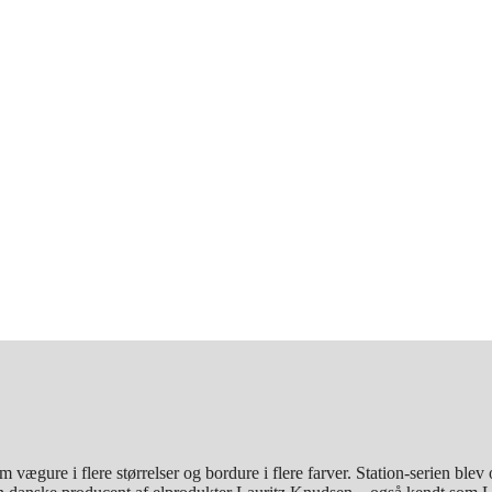
 vægure i flere størrelser og bordure i flere farver. Station-serien blev