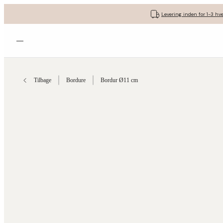
Levering inden for 1-3 hv
Åbn menuen
Tilbage
Bordure
Bordur Ø11 cm