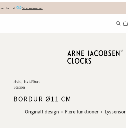
ket flot ind
Vi er e-mærket
Ba
Hvid
, Hvid/Sort
Station
BORDUR Ø11 CM
Originalt design
Flere funktioner
Lyssensor