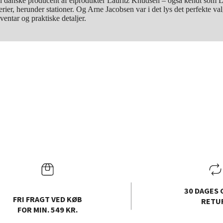
en danske producent af elprodukter Lauritz Knudsen – også kendt som 
rier, herunder stationer. Og Arne Jacobsen var i det lys det perfekte va
ventar og praktiske detaljer.
30 DAGES 
FRI FRAGT VED KØB
RETU
FOR MIN. 549 KR.