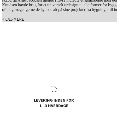
skabt, da Arne Jacobsen tilbage i 1941 indledte et samarbejde med d
Knudsen havde brug for et universelt urdesign til alle former for bygge
ofte og meget gerne designede alt på sine projekter fra bygninger til in
+ LÆS MERE
LEVERING INDEN FOR
1 - 3 HVERDAGE