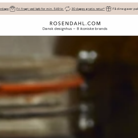
erdage
Fri fragt ved køb for min. 549 kr.
30 dages gratis retur*
Få dine gaver pak
Dansk designhus – 8 ikoniske brands