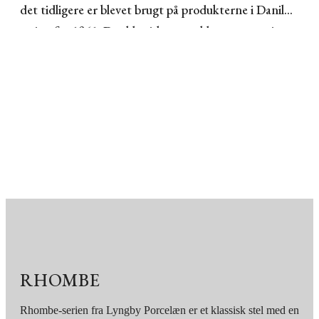
det tidligere er blevet brugt på produkterne i Danild-
serien fra 1961. Det klassiske og enkle mønster giver
et strejf af luksus til din borddækning og servering,
og mønstret findes selvfølgelig også på diverse øvrige
produkter i Rhombe-serien. På produkterne i Danild-
serien blev mønstret overført på porcelænet som
decal, imens det på Rhombe-seriens produkter er
anvendt som relief, hvilket giver et anderledes og
utroligt smukt resultat, der gør serien til helt sin
egen. Rhombe skålen har 2 års brudgaranti.
RHOMBE
Rhombe-serien fra Lyngby Porcelæn er et klassisk stel med en