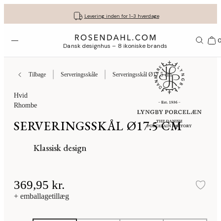
Fri fragt ved køb for min. 549 kr.
Få dine gaver pakket flot ind
30 dages gratis retur*
Vi er e-mærket
Levering inden for 1-3 hverdage
Åbn menuen
Bas
Dansk designhus – 8 ikoniske brands
Tilbage
Serveringsskåle
Serveringsskål Ø17.5 cm
Hvid
Rhombe
SERVERINGSSKÅL Ø17.5 CM
Klassisk design
369,95 kr.
Tilf
+ emballagetillæg