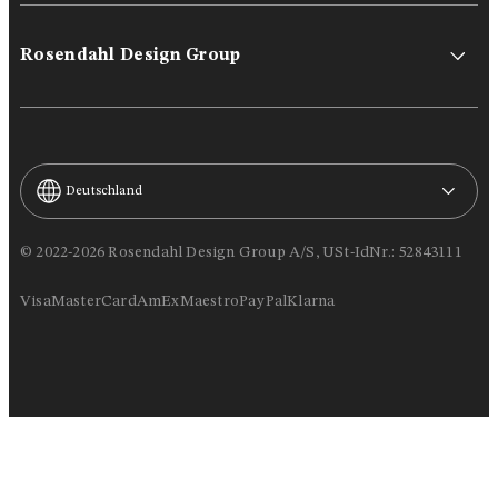
Rosendahl Design Group
Deutschland
© 2022-2026 Rosendahl Design Group A/S, USt-IdNr.: 52843111
Visa
MasterCard
AmEx
Maestro
PayPal
Klarna