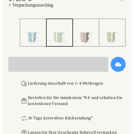
Zur
+ Verpackungszuschlag
Lieferung innerhalb von 1–4 Werktagen
Bestellen Sie für mindestens 79 € und erhalten Sie
kostenlosen Versand
30 Tage kostenlose Rücksendung*
Lassen Sie Ihre Geschenke liebevoll verpacken