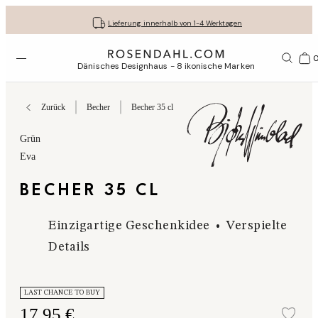
Kostenloser versand bei bestellungen ab 79 €
Lassen Sie Ihre Geschenke liebevoll verpacken
30 Tage kostenlose Rücksendung
Lieferung innerhalb von 1-4 Werktagen
Menü öffnen
1156
Dänisches Designhaus - 8 ikonische Marken
Zurück
Becher
Becher 35 cl
Grün
Eva
BECHER 35 CL
Einzigartige Geschenkidee
Verspielte
Details
LAST CHANCE TO BUY
17,95 €