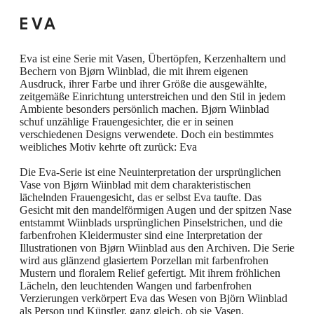
die Farben sind in denselben zarten Tönen
EVA
gehalten, die das fröhliche und freundliche
Universum von Eva charakterisieren. Die
Eva ist eine Serie mit Vasen, Übertöpfen, Kerzenhaltern und
Bechern von Bjørn Wiinblad, die mit ihrem eigenen
Tasse fasst 350 ml – perfekt für einen guten
Ausdruck, ihrer Farbe und ihrer Größe die ausgewählte,
Kaffee oder Tee. Sie kann ohne Bedenken in
zeitgemäße Einrichtung unterstreichen und den Stil in jedem
Ambiente besonders persönlich machen. Bjørn Wiinblad
der Spülmaschine gereinigt werden, so dass
schuf unzählige Frauengesichter, die er in seinen
verschiedenen Designs verwendete. Doch ein bestimmtes
Sie sich mit anderen Dingen im Leben
weibliches Motiv kehrte oft zurück: Eva
beschäftigen können, als mit dem Abwasch.
Die Eva-Serie ist eine Neuinterpretation der ursprünglichen
Jede Tasse hat ihr eigenes Aussehen und ihre
Vase von Bjørn Wiinblad mit dem charakteristischen
lächelnden Frauengesicht, das er selbst Eva taufte. Das
eigene Farbpalette, die in der
Gesicht mit den mandelförmigen Augen und der spitzen Nase
charakteristischen Designsprache von Bjørn
entstammt Wiinblads ursprünglichen Pinselstrichen, und die
farbenfrohen Kleidermuster sind eine Interpretation der
Wiinblad zum Ausdruck kommen. Die Tasse
Illustrationen von Bjørn Wiinblad aus den Archiven. Die Serie
wird aus glänzend glasiertem Porzellan mit farbenfrohen
Eva bringt Farbe und Freude in Ihr Zuhause,
Mustern und floralem Relief gefertigt. Mit ihrem fröhlichen
auf den Kaffeetisch und in den Alltag – ganz
Lächeln, den leuchtenden Wangen und farbenfrohen
Verzierungen verkörpert Eva das Wesen von Björn Wiinblad
im Sinne von Bjørn Wiinblad.
als Person und Künstler, ganz gleich, ob sie Vasen,