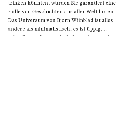
trinken könnten, würden Sie garantiert eine
Fülle von Geschichten aus aller Welt hören.
Das Universum von Bjørn Wiinblad ist alles
andere als minimalistisch, es ist üppig,
schrullig, außergewöhnlich, reich an Farben,
voller Leben und geprägt von einem
einzigartigen Stil. Die skurrilen und
künstlerischen Dekorationen kommen nun
auf den Eva-Tassen zum Ausdruck, wo bunte,
geometrische Formen mit einem
handgezeichneten Touch kombiniert werden.
Die Tasse Eva in Grün hat rundherum
Streifen in Grün und Rosa mit gelben
Punkten. Das Muster ist von den „Kleidern“
der Vasen des Sortiments Eva inspiriert und