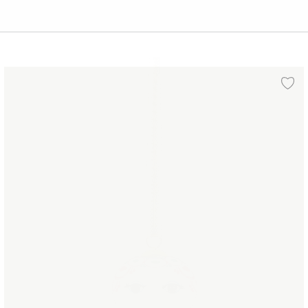
Weihnachts Hängeschmuck 2025 H7.5
r Wunschliste hinzufügen
Zu