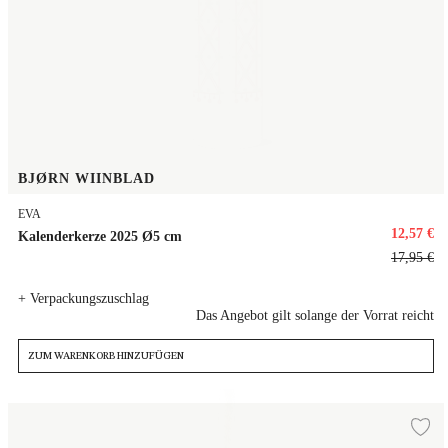
BJØRN WIINBLAD
EVA
12,57 €
Kalenderkerze 2025 Ø5 cm
17,95 €
+ Verpackungszuschlag
Das Angebot gilt solange der Vorrat reicht
ZUM WARENKORB HINZUFÜGEN
Weihnachts Hängeschmuck 2025 H7.5
Zu