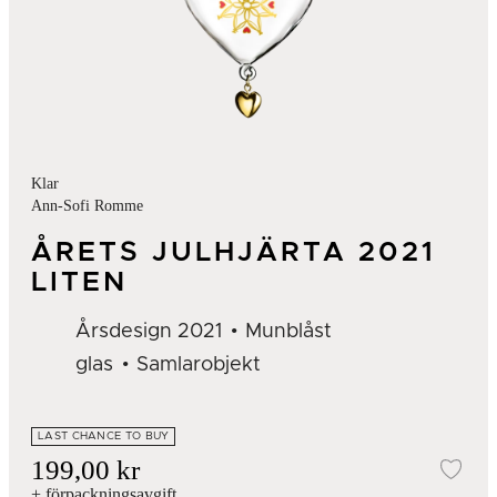
Klar
Ann-Sofi Romme
ÅRETS JULHJÄRTA 2021
LITEN
Årsdesign 2021
Munblåst
glas
Samlarobjekt
LAST CHANCE TO BUY
199,00 kr
Läg
+ förpackningsavgift