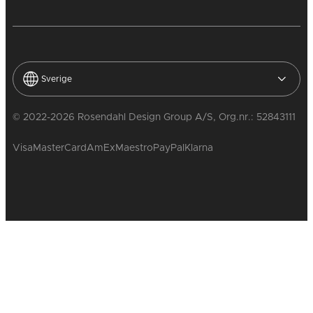
Sverige
© 2022-2026 Rosendahl Design Group A/S, Org.nr.: 52843111
Visa
MasterCard
AmEx
Maestro
PayPal
Klarna