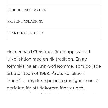
PRODUKTINFORMATION
PRESENTINSLAGNING
FRAKT OCH RETURER
Holmegaard Christmas är en uppskattad
julkollektion med en rik tradition. En av
formgivarna är Ann-Sofi Romme, som började
arbeta i teamet 1993. Årets kollektion
innehåller mycket speciella glasfigurersom är
perfekta för att dekorera fönster och
julgranen. Årets julhjärta är dekorerat med
en halmstjärna i guld omgiven av små röda