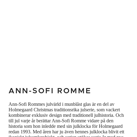
hjärtan. Basen är utsmyckad med ett litet,
hjärtformat hängsmycke i guld som tillför en
alldeles speciell elegans. Ett rött band i
samma nyans som de röda detaljerna
medföljer för att hänga upp hjärtat.
ANN-SOFI ROMME
Ann-Sofi Rommes julvärld i munblåst glas är en del av
Holmegaard Christmas traditionsrika julserie, som vackert
kombinerar exklusiv design med traditionell julhistoria. Och
till jul varje år berättar Ann-Sofi Romme vidare på den
historia som hon inledde med sin julklocka för Holmegaard
redan 1993. Med åren har ju även hennes julklocka blivit ett