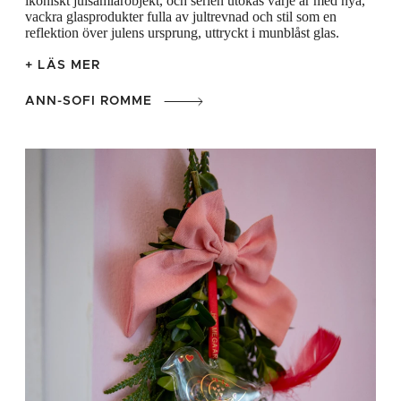
ikoniskt julsamlarobjekt, och serien utökas varje år med nya,
vackra glasprodukter fulla av jultrevnad och stil som en
reflektion över julens ursprung, uttryckt i munblåst glas.
+ LÄS MER
ANN-SOFI ROMME