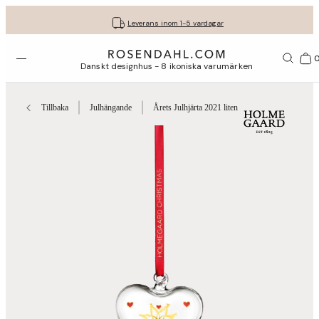
Fri frakt på köp för minst 849 kr.
Få dina presenter fint inslagna
30 dagars fri retur med GLS
Leverans inom 1-5 vardagar
Öppna menyn
Var
Danskt designhus - 8 ikoniska varumärken
Tillbaka
Julhängande
Årets Julhjärta 2021 liten