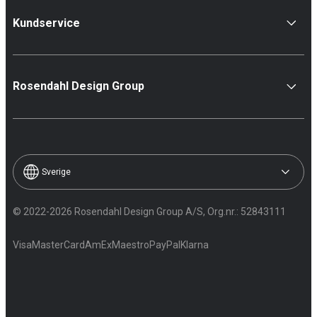
Kundservice
Rosendahl Design Group
Sverige
© 2022-2026 Rosendahl Design Group A/S, Org.nr.: 52843111
Visa
MasterCard
AmEx
Maestro
PayPal
Klarna