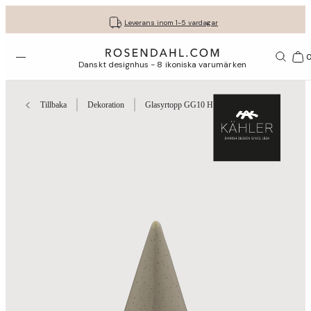
Fri frakt på köp för minst 849 kr.
Få dina presenter fint inslagna
30 dagars fri retur med GLS
Leverans inom 1-5 vardagar
Öppna menyn
Var
Danskt designhus - 8 ikoniska varumärken
Tillbaka
Dekoration
Glasyrtopp GG10 H11