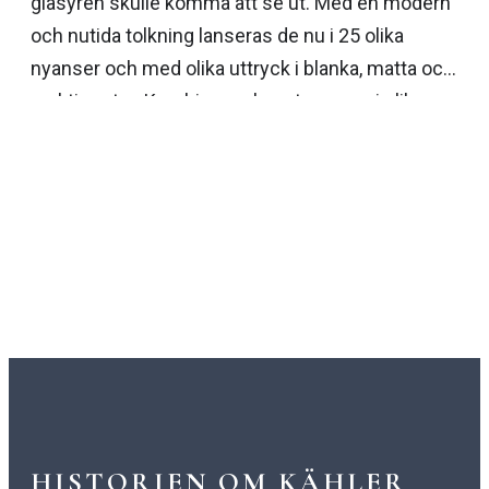
glasyren skulle komma att se ut. Med en modern
och nutida tolkning lanseras de nu i 25 olika
nyanser och med olika uttryck i blanka, matta och
reaktiva ytor. Kombinera glasyrtopparna i olika
storlekar och nyanser och med andra artiklar ur
vår vackra design.
HISTORIEN OM KÄHLER