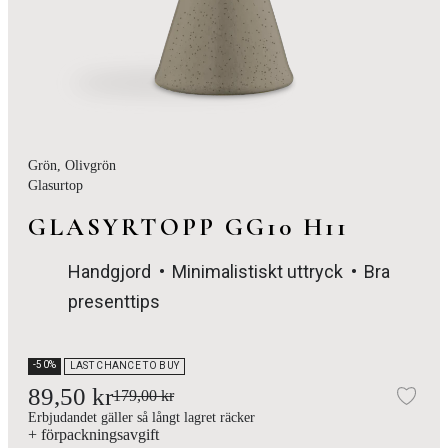
Grön
, Olivgrön
Glasurtop
GLASYRTOPP GG10 H11
Handgjord
Minimalistiskt uttryck
Bra
presenttips
-50%
LAST CHANCE TO BUY
89,50 kr
179,00 kr
Läg
Erbjudandet gäller så långt lagret räcker
+ förpackningsavgift