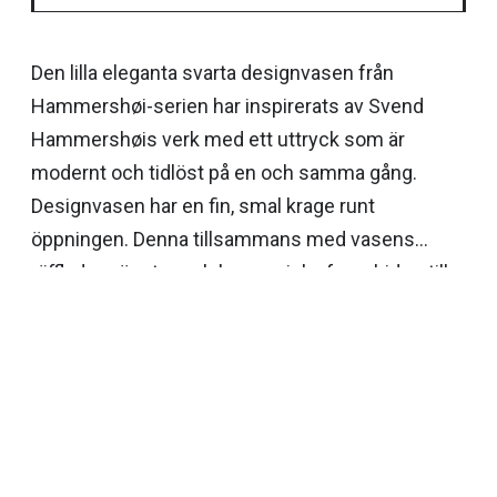
Den lilla eleganta svarta designvasen från
Hammershøi-serien har inspirerats av Svend
Hammershøis verk med ett uttryck som är
modernt och tidlöst på en och samma gång.
Designvasen har en fin, smal krage runt
öppningen. Denna tillsammans med vasens
räfflade mönster och harmoniska form bidrar till
att ge blommorna en naturlig förlängning så att
de elegant smälter samman med vasen. Använd
den unika designvasen från Kähler separat eller i
en elegant tablå tillsammans med vackra
Hammershøi-vaser som matchar sett till färg och
storlek.