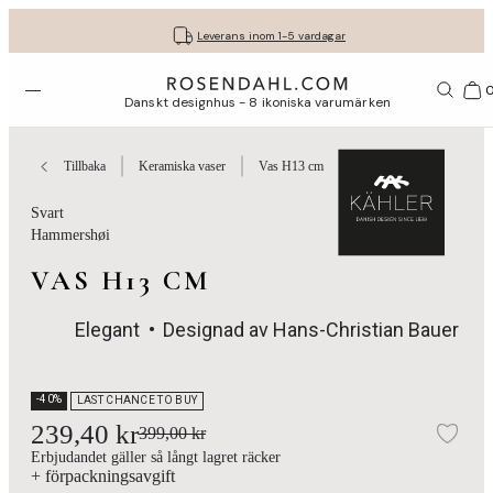
Fri frakt på köp för minst 849 kr.
Få dina presenter fint inslagna
30 dagars fri retur med GLS
Leverans inom 1-5 vardagar
Öppna menyn
Var
Danskt designhus - 8 ikoniska varumärken
Tillbaka
Keramiska vaser
Vas H13 cm
Svart
Hammershøi
VAS H13 CM
Elegant
Designad av Hans-Christian Bauer
-40%
LAST CHANCE TO BUY
239,40 kr
399,00 kr
Läg
Erbjudandet gäller så långt lagret räcker
+ förpackningsavgift