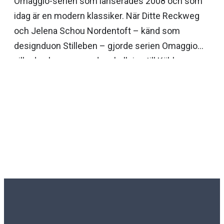
Omaggio-serien som lanserades 2008 och som
idag är en modern klassiker. När Ditte Reckweg
och Jelena Schou Nordentoft – känd som
designduon Stilleben – gjorde serien Omaggio
ville de skapa en modern hyllning till Kählers
världsberömda konstkeramik. Omaggio Nuovo,
som betyder ”ny hyllning” på italienska, är en både
välbekant och innovativ signaturdesign i Kählers
kollektion. Stilleben gått bakåt i Kähler-arkivet för
att återupptäcka färgglada, lekfulla nya sätt att
lägga till ränder och färg. Nya Omaggio Nuovo har
fått en uppdaterad form och är visuellt
igenkännbar och har en stark referens till gamla
Kähler-vaser. De handmålade ränderna ger djup
och liv och berättar om hantverket som lagts ner i