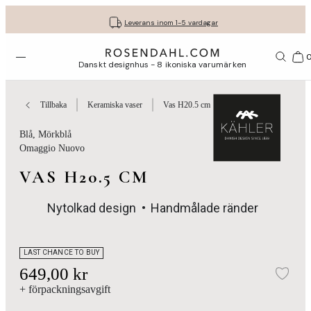
Fri frakt på köp för minst 849 kr.
Få dina presenter fint inslagna
30 dagars fri retur med GLS
Leverans inom 1-5 vardagar
Öppna menyn
Var
Danskt designhus - 8 ikoniska varumärken
Tillbaka
Keramiska vaser
Vas H20.5 cm
Blå
, Mörkblå
Omaggio Nuovo
VAS H20.5 CM
Nytolkad design
Handmålade ränder
LAST CHANCE TO BUY
649,00 kr
Läg
+ förpackningsavgift