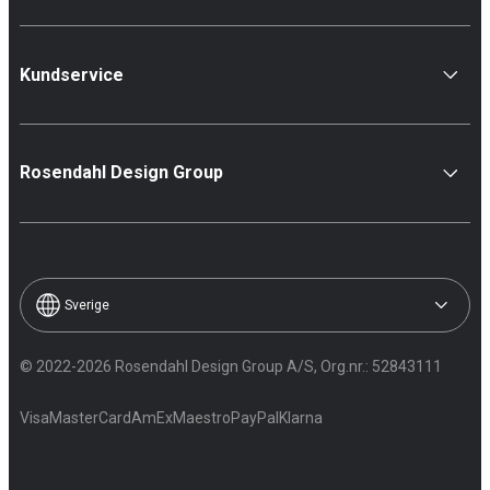
Kundservice
Rosendahl Design Group
Sverige
© 2022-2026 Rosendahl Design Group A/S, Org.nr.: 52843111
Visa
MasterCard
AmEx
Maestro
PayPal
Klarna