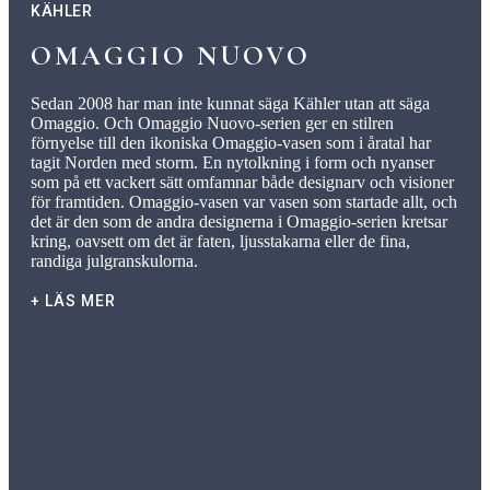
varje vas. Glasyrernas färger och ränder är
KÄHLER
inspirerade av de gamla randiga vaserna och har
OMAGGIO NUOVO
valts ut med respekt och intresse för äldre tider i
vår kultur. Med sin ikoniska form och handmålade
Sedan 2008 har man inte kunnat säga Kähler utan att säga
Omaggio. Och Omaggio Nuovo-serien ger en stilren
ränder hyllar Omaggio Nuovo det historiska
förnyelse till den ikoniska Omaggio-vasen som i åratal har
tagit Norden med storm. En nytolkning i form och nyanser
hantverket och tilltalar blomsterentusiaster och
som på ett vackert sätt omfamnar både designarv och visioner
designälskare.
för framtiden. Omaggio-vasen var vasen som startade allt, och
det är den som de andra designerna i Omaggio-serien kretsar
kring, oavsett om det är faten, ljusstakarna eller de fina,
randiga julgranskulorna.
+ LÄS MER