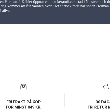
en Herman J. Kähler öppnar en liten keramikverkstad i Næstved och dr
en dag kommer att låta världen över. Det är dock först när sonen Herman
 allvar.
FRI FRAKT PÅ KÖP
30 DAG
FÖR MINST 849 KR.
FRI RETUR 