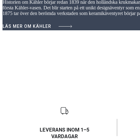
Historien om Kähler börjar redan 1839 när den holländska krukmakar
första Kähler-vasen. Det blir starten på ett unikt designäventyr som 
1875 tar över den berömda verkstaden som keramikäventyret börjar på
LÄS MER OM KÄHLER
LEVERANS INOM 1–5
VARDAGAR