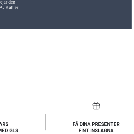
ejar den
 A. Kähler
ARS
FÅ DINA PRESENTER
MED GLS
FINT INSLAGNA