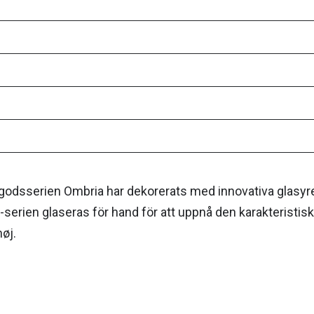
godsserien Ombria har dekorerats med innovativa glasyre
a-serien glaseras för hand för att uppnå den karakteristi
øj.