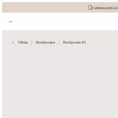
Leverans inom 1-5
Öppna menyn
Tillbaka
Blockljusstakar
Blockljusstake H5