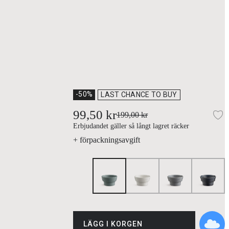
-50%
LAST CHANCE TO BUY
99,50 kr
199,00 kr
Lä
Erbjudandet gäller så långt lagret räcker
+ förpackningsavgift
LÄGG I KORGEN