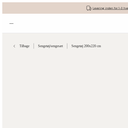
Levering inden for 1-3 hv
Åbn menuen
Tilbage
Sengetøj/sengesæt
Sengetøj 200x220 cm