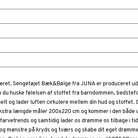
ceret. Sengetøjet Bæk&Bølge fra JUNA er produceret ud 
 du huske følelsen af stoffet fra barndommen, bedstef
elt og lader luften cirkulere mellem din hud og stoffet. 
d ekstra længde måler 200x220 cm og kommer i den både 
 farvetrends og samtidig lader os drømme os tilbage i t
 og mønstre på kryds og tværs og skabe dit eget drømme