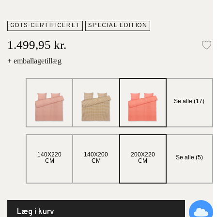
GOTS-CERTIFICERET
SPECIAL EDITION
1.499,95 kr.
Ti
+ emballagetillæg
Se alle (17)
140X220
140X200
200X220
Se alle (5)
CM
CM
CM
Læg i kurv