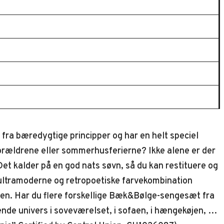
fra bæredygtige principper og har en helt speciel
orældrene eller sommerhusferierne? Ikke alene er der
Det kalder på en god nats søvn, så du kan restituere og
ultramoderne og retropoetiske farvekombination
iden. Har du flere forskellige Bæk&Bølge-sengesæt fra
nde univers i soveværelset, i sofaen, i hængekøjen, på