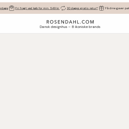
erdage
Fri fragt ved køb for min. 549 kr.
30 dages gratis retur*
Få dine gaver pak
Dansk designhus – 8 ikoniske brands