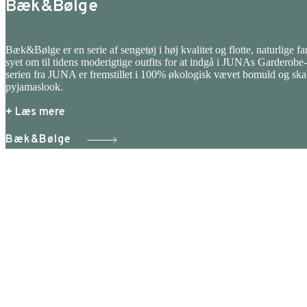
Bæk&Bølge
Bæk&Bølge er en serie af sengetøj i høj kvalitet og flotte, naturlige fa
syet om til tidens moderigtige outfits for at indgå i JUNAs Garderobe
serien fra JUNA er fremstillet i 100% økologisk vævet bomuld og skabt 
pyjamaslook.
+ Læs mere
Bæk&Bølge