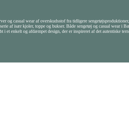
rver og casual wear af overskudsstof fra tidligere sengetøjsproduktioner,
-serie af især kjoler, toppe og bukser. Både sengetøj og casual wear i
i et enkelt og afdæmpet design, der er inspireret af det autentiske ter