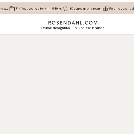
erdage
Fri fragt ved køb for min. 549 kr.
30 dages gratis retur*
Få dine gaver pak
Dansk designhus – 8 ikoniske brands