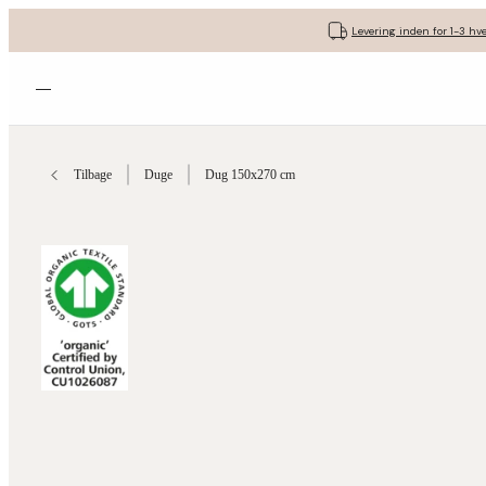
Levering inden for 1-3 hv
Åbn menuen
Tilbage
Duge
Dug 150x270 cm