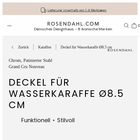
Kostenloser versand bei bestellungen ab 79 €
Lassen Sie Ihre Geschenke liebevoll verpacken
30 Tage kostenlose Rücksendung
Lieferung innerhalb von 1-4 Werktagen
Menü öffnen
1156
Dänisches Designhaus - 8 ikonische Marken
Zurück
Karaffen
Deckel für Wasserkaraffe Ø8.5 cm
Chrom
, Patinierter Stahl
Grand Cru Nouveau
DECKEL FÜR
WASSERKARAFFE Ø8.5
CM
Funktionell
Stilvoll