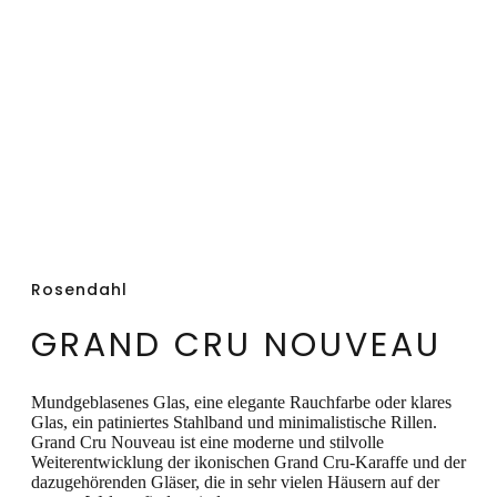
Metallband der Wasserkaraffe, sodass ein
eleganter Gesamteindruck entsteht. In dem
schlanken Stahldeckel befindet sich eine
nahezu unsichtbare Silikondichtung, die
eine genauso einfache wie flexible
Handhabung des Deckels gewährleistet,
sodass dieser fest, aber nicht zu fest sitzt.
Funktionell. Stilvoll. Klassisches Rosendahl-
Design.
Rosendahl
GRAND CRU NOUVEAU
Mundgeblasenes Glas, eine elegante Rauchfarbe o
der klares
Glas
, ein patiniertes Stahlband und minimalistische Rillen.
Grand Cru Nouveau ist eine moderne und stilvolle
Weiterentwicklung der ikonischen Grand Cru-Karaffe und der
dazugehörenden Gläser, die in sehr vielen Häusern auf der