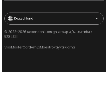
Deutschland
© 2022-2026 Rosendahl Design Group A/S, USt-IdNr.:
52843111
Visa
MasterCard
AmEx
Maestro
PayPal
Klarna