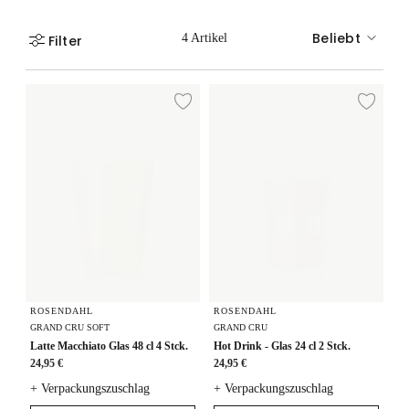
Beliebt
4 Artikel
Filter
Latte Macchiato Glas 48 cl 4 Stck.
Hot Drink - Glas 24 cl 2 Stck.
Zur Wunschliste hi
Zur
ROSENDAHL
ROSENDAHL
GRAND CRU SOFT
GRAND CRU
Latte Macchiato Glas 48 cl 4 Stck.
Hot Drink - Glas 24 cl 2 Stck.
24,95 €
24,95 €
+ Verpackungszuschlag
+ Verpackungszuschlag