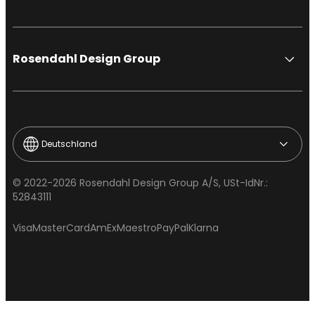
Rosendahl Design Group
Deutschland
© 2022-2026 Rosendahl Design Group A/S, USt-IdNr.:
52843111
Visa
MasterCard
AmEx
Maestro
PayPal
Klarna