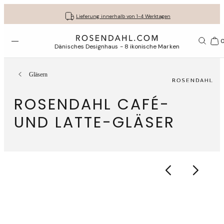
Kostenloser versand bei bestellungen ab 79 €
Lassen Sie Ihre Geschenke liebevoll verpacken
30 Tage kostenlose Rücksendung
Lieferung innerhalb von 1-4 Werktagen
Menü öffnen
1156
Dänisches Designhaus - 8 ikonische Marken
Gläsern
ROSENDAHL CAFÉ-
UND LATTE-GLÄSER