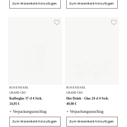
Zum Warenkorb hinzufügen
Zum Warenkorb hinzufügen
Kaffeeglas 37 cl 4 Stck.
Hot Drink - Glas 24 cl 4 Stck.
Zur Wunschliste hi
Zur
ROSENDAHL
ROSENDAHL
GRAND CRU
GRAND CRU
Kaffeeglas 37 cl 4 Stck.
Hot Drink - Glas 24 cl 4 Stck.
24,95 €
49,90 €
+ Verpackungszuschlag
+ Verpackungszuschlag
Zum Warenkorb hinzufügen
Zum Warenkorb hinzufügen