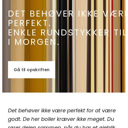
DET BEHØVER IKKE VÆR
PERFEKT.
ENKLE RUNDSTYKKER TIL
I MORGEN.
Gå til opskriften
Det behøver ikke være perfekt for at være
godt.
De her boller kræver ikke meget.
Du
rører dejen sammen, når du har et øjeblik.