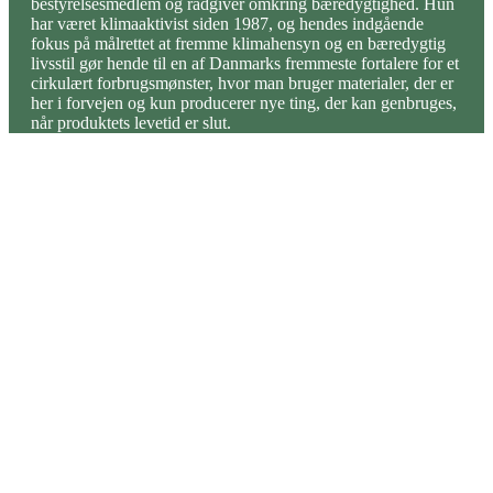
bestyrelsesmedlem og rådgiver omkring bæredygtighed. Hun
har været klimaaktivist siden 1987, og hendes indgående
fokus på målrettet at fremme klimahensyn og en bæredygtig
livsstil gør hende til en af Danmarks fremmeste fortalere for et
cirkulært forbrugsmønster, hvor man bruger materialer, der er
her i forvejen og kun producerer nye ting, der kan genbruges,
når produktets levetid er slut.
+ Læs mere