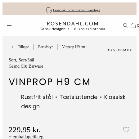
Fri fragt ved køb for min. 549 kr.
Få dine gaver pakket flot ind
30 dages gratis retur*
Vi er e-mærket
Levering inden for 1-3 hverdage
Åbn menuen
Bas
Dansk designhus – 8 ikoniske brands
Tilbage
Barudstyr
Vinprop H9 cm
Sort
, Sort/Stål
Grand Cru Barware
VINPROP H9 CM
Rustfrit stål
Tætsluttende
Klassisk
design
229,95 kr.
Tilf
+ emballagetillæg