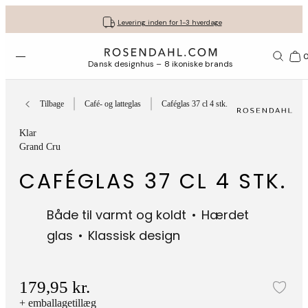
Fri fragt ved køb for min. 549 kr.
Få dine gaver pakket flot ind
30 dages gratis retur*
Vi er e-mærket
Levering inden for 1-3 hverdage
Åbn menuen
Bas
Dansk designhus – 8 ikoniske brands
Tilbage
Café- og latteglas
Caféglas 37 cl 4 stk.
Klar
Grand Cru
CAFÉGLAS 37 CL 4 STK.
Både til varmt og koldt
Hærdet
glas
Klassisk design
179,95 kr.
Tilf
+ emballagetillæg