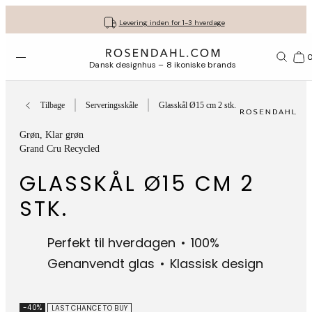
Fri fragt ved køb for min. 549 kr.
Få dine gaver pakket flot ind
30 dages gratis retur*
Vi er e-mærket
Levering inden for 1-3 hverdage
Åbn menuen
Bas
Dansk designhus – 8 ikoniske brands
Tilbage
Serveringsskåle
Glasskål Ø15 cm 2 stk.
Grøn
, Klar grøn
Grand Cru Recycled
GLASSKÅL Ø15 CM 2
STK.
Perfekt til hverdagen
100%
Genanvendt glas
Klassisk design
-40%
LAST CHANCE TO BUY