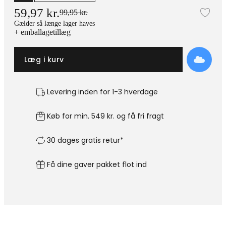
59,97 kr.
99,95 kr.
Tilf
Gælder så længe lager haves
+ emballagetillæg
Læg i kurv
Levering inden for 1-3 hverdage
Køb for min. 549 kr. og få fri fragt
30 dages gratis retur*
Få dine gaver pakket flot ind