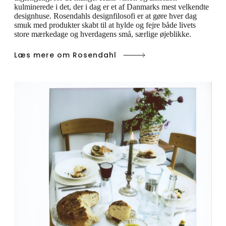
kulminerede i det, der i dag er et af Danmarks mest velkendte
designhuse. Rosendahls designfilosofi er at gøre hver dag
smuk med produkter skabt til at hylde og fejre både livets
store mærkedage og hverdagens små, særlige øjeblikke.
Læs mere om Rosendahl