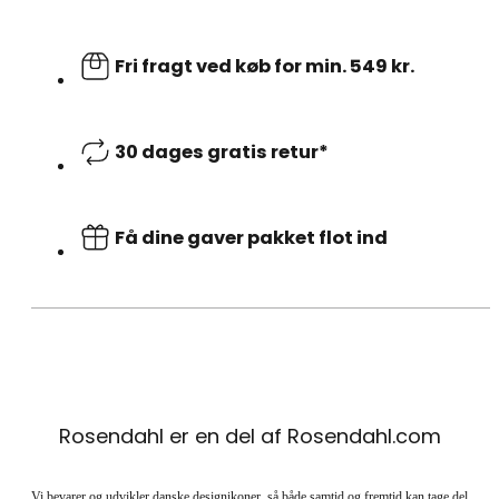
Fri fragt ved køb for min. 549 kr.
30 dages gratis retur*
Få dine gaver pakket flot ind
Rosendahl er en del af Rosendahl.com
Vi bevarer og udvikler danske designikoner, så både samtid og fremtid kan tage del