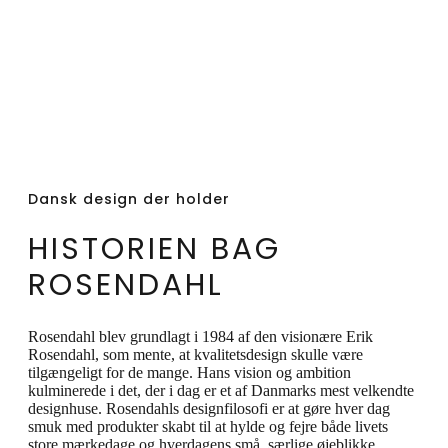
også i en forsølvet version. Produktet vil
patinere med tiden. Vi anbefaler ikke at
benytte pudsemiddel på produktet. Vi
anbefaler at produktet opbevares i original
kasse, da dette vil forlænge levetiden på
produktet.
Dansk design der holder
HISTORIEN BAG
ROSENDAHL
Rosendahl blev grundlagt i 1984 af den visionære Erik
Rosendahl, som mente, at kvalitetsdesign skulle være
tilgængeligt for de mange. Hans vision og ambition
kulminerede i det, der i dag er et af Danmarks mest velkendte
designhuse. Rosendahls designfilosofi er at gøre hver dag
smuk med produkter skabt til at hylde og fejre både livets
store mærkedage og hverdagens små, særlige øjeblikke.