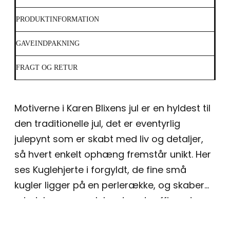
PRODUKTINFORMATION
GAVEINDPAKNING
FRAGT OG RETUR
Motiverne i Karen Blixens jul er en hyldest til
den traditionelle jul, det er eventyrlig
julepynt som er skabt med liv og detaljer,
så hvert enkelt ophæng fremstår unikt. Her
ses Kuglehjerte i forgyldt, de fine små
kugler ligger på en perlerække, og skaber
mindelser om perlekæder, et raffineret og
meget feminint ornament. Ophænget fås