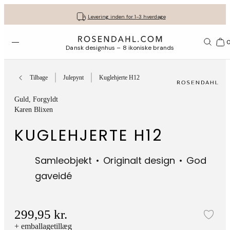
Fri fragt ved køb for min. 549 kr.
Få dine gaver pakket flot ind
30 dages gratis retur*
Vi er e-mærket
Levering inden for 1-3 hverdage
Åbn menuen
Bas
Dansk designhus – 8 ikoniske brands
Tilbage
Julepynt
Kuglehjerte H12
Guld
, Forgyldt
Karen Blixen
KUGLEHJERTE H12
Samleobjekt
Originalt design
God
gaveidé
299,95 kr.
Tilf
+ emballagetillæg