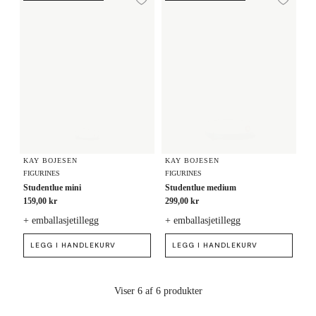
Legg til ønskeliste
Legg
KAY BOJESEN
KAY BOJESEN
FIGURINES
FIGURINES
Studentlue mini
Studentlue medium
159,00 kr
299,00 kr
+ emballasjetillegg
+ emballasjetillegg
LEGG I HANDLEKURV
LEGG I HANDLEKURV
Viser 6 af 6 produkter