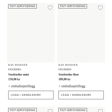
Studentlue mini
Studentlue liten
FSC®-SERTIFISERING
FSC®-SERTIFISERING
Legg til ønskeliste
Legg
KAY BOJESEN
KAY BOJESEN
FIGURINES
FIGURINES
Studentlue mini
Studentlue liten
159,00 kr
189,00 kr
+ emballasjetillegg
+ emballasjetillegg
LEGG I HANDLEKURV
LEGG I HANDLEKURV
Studentlue mini
Studentlue medium
FSC®-SERTIFISERING
FSC®-SERTIFISERING