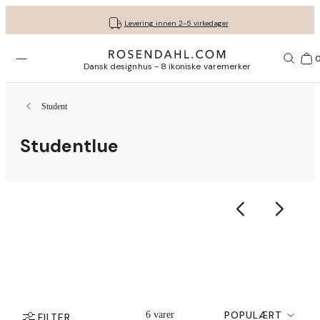
Fri frakt på kjøp for minimum 849 kr.
Få gavene dine pent pakket inn
30 dagers returrett
Levering innen 2-5 virkedager
Åpne menyen
1156
Dansk designhus - 8 ikoniske varemerker
Student
Studentlue
POPULÆRT
6 varer
FILTER