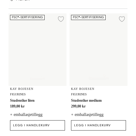
Studentlue liten
Studentlue medium
FSC®-SERTIFISERING
FSC®-SERTIFISERING
Legg til ønskeliste
Legg
KAY BOJESEN
KAY BOJESEN
FIGURINES
FIGURINES
Studentlue liten
Studentlue medium
189,00 kr
299,00 kr
+ emballasjetillegg
+ emballasjetillegg
LEGG I HANDLEKURV
LEGG I HANDLEKURV