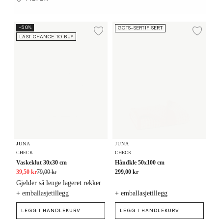
Vaskeklut 30x30 cm
Håndkle 50x100 cm
-50%
GOTS-SERTIFISERT
Legg til ønskeliste
Legg
LAST CHANCE TO BUY
JUNA
JUNA
CHECK
CHECK
Vaskeklut 30x30 cm
Håndkle 50x100 cm
39,50 kr
79,00 kr
299,00 kr
Gjelder så lenge lageret rekker
+ emballasjetillegg
+ emballasjetillegg
LEGG I HANDLEKURV
LEGG I HANDLEKURV