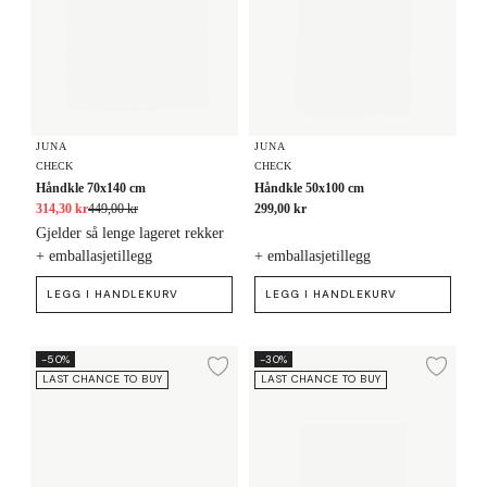
JUNA
JUNA
CHECK
CHECK
Håndkle 70x140 cm
Håndkle 50x100 cm
314,30 kr
449,00 kr
299,00 kr
Gjelder så lenge lageret rekker
+ emballasjetillegg
+ emballasjetillegg
LEGG I HANDLEKURV
LEGG I HANDLEKURV
Håndkle 50x100 cm
Vaskeklut 30x30 cm
-50%
-30%
Legg til ønskeliste
Legg
LAST CHANCE TO BUY
LAST CHANCE TO BUY