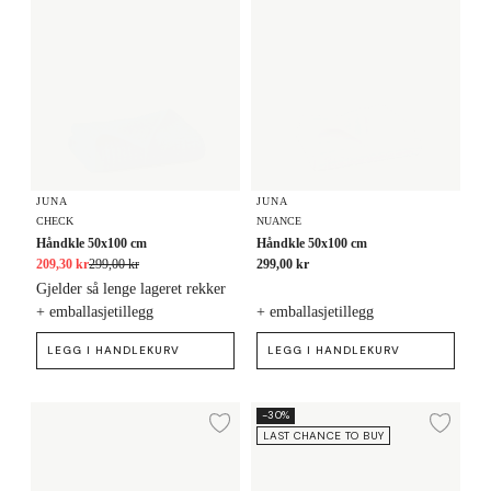
JUNA
JUNA
CHECK
NUANCE
Håndkle 50x100 cm
Håndkle 50x100 cm
209,30 kr
299,00 kr
299,00 kr
Gjelder så lenge lageret rekker
+ emballasjetillegg
+ emballasjetillegg
LEGG I HANDLEKURV
LEGG I HANDLEKURV
Håndkle 50x100 cm
Håndkle 50x100 cm
-30%
Legg til ønskeliste
Legg
LAST CHANCE TO BUY