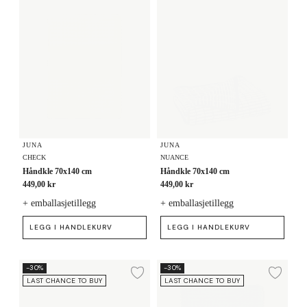
JUNA
JUNA
CHECK
NUANCE
Håndkle 70x140 cm
Håndkle 70x140 cm
449,00 kr
449,00 kr
+ emballasjetillegg
+ emballasjetillegg
LEGG I HANDLEKURV
LEGG I HANDLEKURV
Håndkle 50x100 cm
Håndkle 70x140 cm
-30%
-30%
Legg til ønskeliste
Legg
LAST CHANCE TO BUY
LAST CHANCE TO BUY