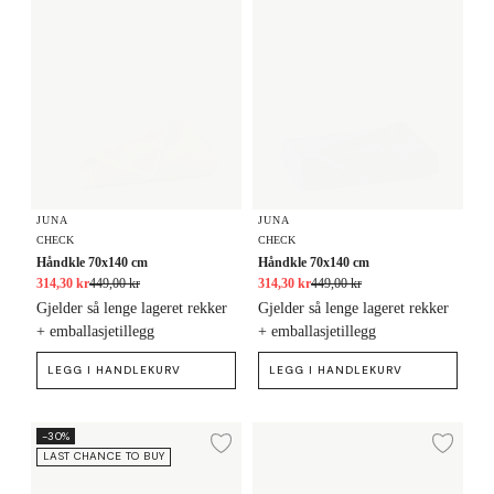
JUNA
JUNA
CHECK
CHECK
Håndkle 70x140 cm
Håndkle 70x140 cm
314,30 kr
449,00 kr
314,30 kr
449,00 kr
Gjelder så lenge lageret rekker
Gjelder så lenge lageret rekker
+ emballasjetillegg
+ emballasjetillegg
LEGG I HANDLEKURV
LEGG I HANDLEKURV
Håndkle 50x100 cm
Håndkle 50x100 cm
-30%
Legg til ønskeliste
Legg
LAST CHANCE TO BUY