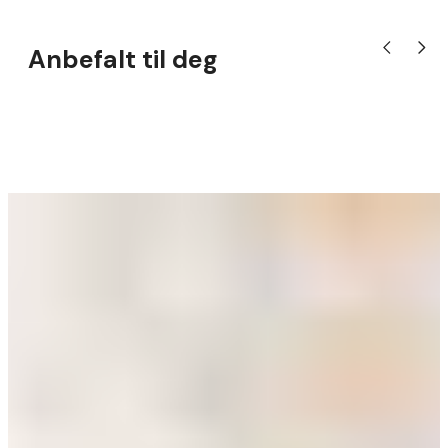
Anbefalt til deg
Vis forrige pr
Vis nes