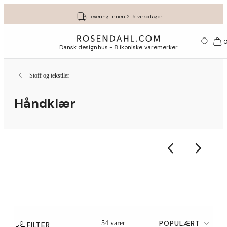
Fri frakt på kjøp for minimum 849 kr.
Få gavene dine pent pakket inn
30 dagers returrett
Levering innen 2-5 virkedager
Åpne menyen
1156
Dansk designhus - 8 ikoniske varemerker
Stoff og tekstiler
Håndklær
POPULÆRT
54 varer
FILTER