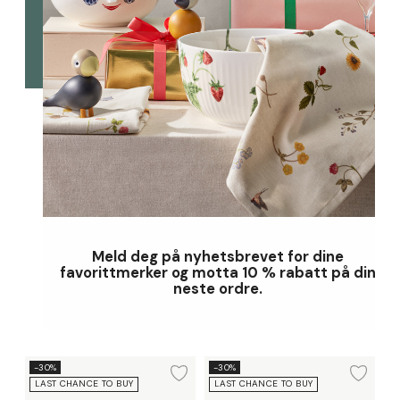
Meld deg på nyhetsbrevet for dine
favorittmerker og motta 10 % rabatt på din
neste ordre.
Håndkle 70x140 cm
Håndkle 70x140 cm
-30%
-30%
Legg til ønskeliste
Legg
LAST CHANCE TO BUY
LAST CHANCE TO BUY