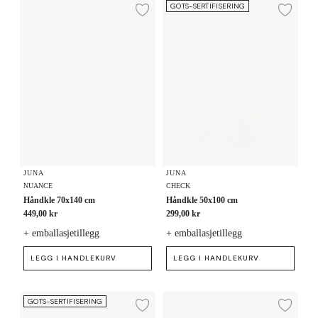
Håndkle 70x140 cm
Håndkle 50x100 cm
GOTS-SERTIFISERING
Legg til ønskeliste
Legg
JUNA
JUNA
NUANCE
CHECK
Håndkle 70x140 cm
Håndkle 50x100 cm
449,00 kr
299,00 kr
+ emballasjetillegg
+ emballasjetillegg
LEGG I HANDLEKURV
LEGG I HANDLEKURV
Håndkle 70x140 cm
Håndkle 70x140 cm
GOTS-SERTIFISERING
Legg til ønskeliste
Legg