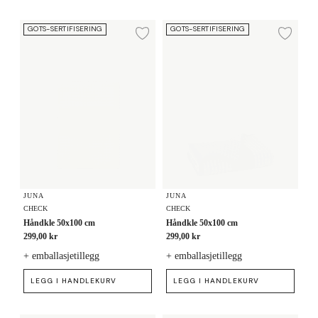
Håndkle 50x100 cm
Håndkle 50x100 cm
GOTS-SERTIFISERING
GOTS-SERTIFISERING
Legg til ønskeliste
Legg
JUNA
JUNA
CHECK
CHECK
Håndkle 50x100 cm
Håndkle 50x100 cm
299,00 kr
299,00 kr
+ emballasjetillegg
+ emballasjetillegg
LEGG I HANDLEKURV
LEGG I HANDLEKURV