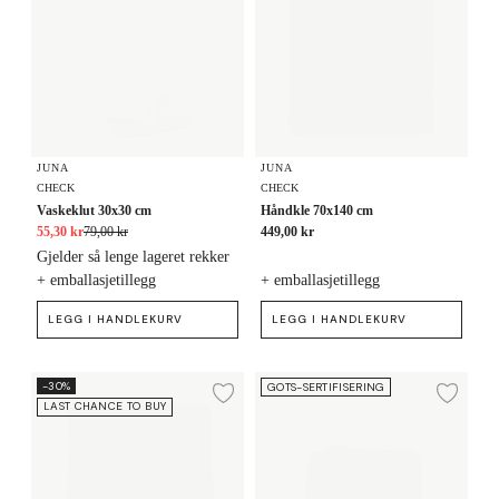
JUNA
JUNA
CHECK
CHECK
Vaskeklut 30x30 cm
Håndkle 70x140 cm
55,30 kr
79,00 kr
449,00 kr
Gjelder så lenge lageret rekker
+ emballasjetillegg
+ emballasjetillegg
LEGG I HANDLEKURV
LEGG I HANDLEKURV
Håndkle 70x140 cm
Håndkle 50x100 cm
-30%
GOTS-SERTIFISERING
Legg til ønskeliste
Legg
LAST CHANCE TO BUY