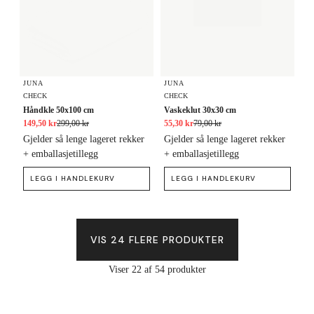
JUNA
JUNA
CHECK
CHECK
Håndkle 50x100 cm
Vaskeklut 30x30 cm
149,50 kr
299,00 kr
55,30 kr
79,00 kr
Gjelder så lenge lageret rekker
Gjelder så lenge lageret rekker
+ emballasjetillegg
+ emballasjetillegg
LEGG I HANDLEKURV
LEGG I HANDLEKURV
VIS 24 FLERE PRODUKTER
Viser 22 af 54 produkter