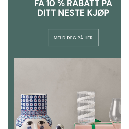
FÅ 10 % RABATT PÅ
DITT NESTE KJØP
MELD DEG PÅ HER