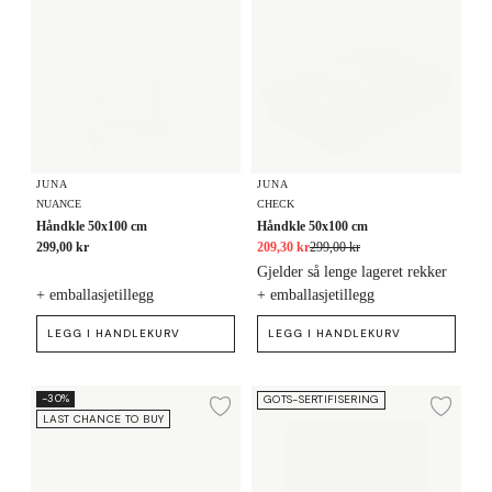
JUNA
JUNA
NUANCE
CHECK
Håndkle 50x100 cm
Håndkle 50x100 cm
299,00 kr
209,30 kr
299,00 kr
Gjelder så lenge lageret rekker
+ emballasjetillegg
+ emballasjetillegg
LEGG I HANDLEKURV
LEGG I HANDLEKURV
Vaskeklut 30x30 cm
Håndkle 70x140 cm
-30%
GOTS-SERTIFISERING
Legg til ønskeliste
Legg
LAST CHANCE TO BUY