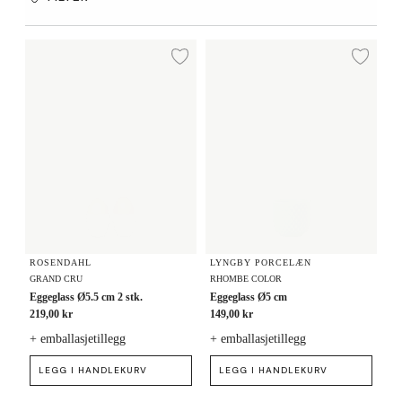
Eggeglass Ø5.5 cm 2 stk.
Eggeglass Ø5 cm
Legg til ønskeliste
Legg
ROSENDAHL
LYNGBY PORCELÆN
GRAND CRU
RHOMBE COLOR
Eggeglass Ø5.5 cm 2 stk.
Eggeglass Ø5 cm
219,00 kr
149,00 kr
+ emballasjetillegg
+ emballasjetillegg
LEGG I HANDLEKURV
LEGG I HANDLEKURV