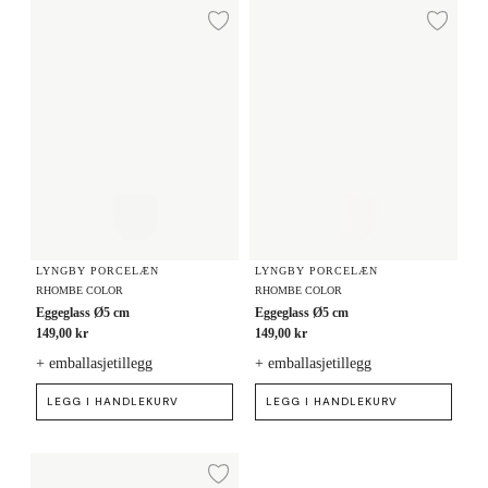
Eggeglass Ø5 cm
Eggeglass Ø5 cm
Legg til ønskeliste
Legg
LYNGBY PORCELÆN
LYNGBY PORCELÆN
RHOMBE COLOR
RHOMBE COLOR
Eggeglass Ø5 cm
Eggeglass Ø5 cm
149,00 kr
149,00 kr
+ emballasjetillegg
+ emballasjetillegg
LEGG I HANDLEKURV
LEGG I HANDLEKURV
Eggeglass Ø5 cm
Legg til ønskeliste