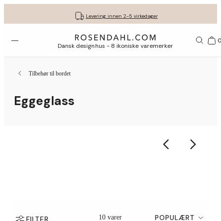
Fri frakt på kjøp for minimum 849 kr.
Få gavene dine pent pakket inn
30 dagers returrett
Levering innen 2-5 virkedager
Åpne menyen
1156
Dansk designhus - 8 ikoniske varemerker
Tilbehør til bordet
Eggeglass
POPULÆRT
10 varer
FILTER