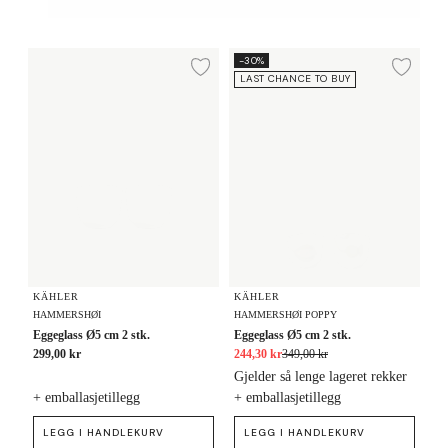
Eggeglass Ø5 cm 2 stk.
Eggeglass Ø5 cm 2 stk.
-30%
Legg til ønskeliste
Legg
LAST CHANCE TO BUY
KÄHLER
KÄHLER
HAMMERSHØI
HAMMERSHØI POPPY
Eggeglass Ø5 cm 2 stk.
Eggeglass Ø5 cm 2 stk.
299,00 kr
244,30 kr
349,00 kr
Gjelder så lenge lageret rekker
+ emballasjetillegg
+ emballasjetillegg
LEGG I HANDLEKURV
LEGG I HANDLEKURV