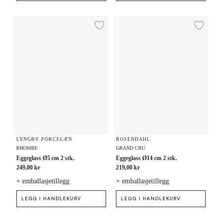
Eggeglass Ø5 cm 2 stk.
Eggeglass Ø14 cm 2 stk.
Legg til ønskeliste
Legg
LYNGBY PORCELÆN
ROSENDAHL
RHOMBE
GRAND CRU
Eggeglass Ø5 cm 2 stk.
Eggeglass Ø14 cm 2 stk.
249,00 kr
219,00 kr
+ emballasjetillegg
+ emballasjetillegg
LEGG I HANDLEKURV
LEGG I HANDLEKURV