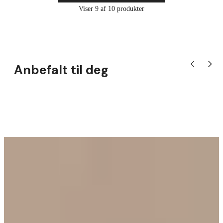
Viser 9 af 10 produkter
Anbefalt til deg
Vis forrige pr
Vis nes