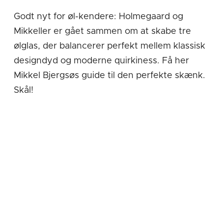
Godt nyt for øl-kendere: Holmegaard og
Mikkeller er gået sammen om at skabe tre
ølglas, der balancerer perfekt mellem klassisk
designdyd og moderne quirkiness. Få her
Mikkel Bjergsøs guide til den perfekte skænk.
Skål!
Tiden er inde til, at vi skænker endnu flere af vores øl i de helt
rigtige glas. Bevares, selvfølgelig er der tidspunkter, hvor du
er på farten, og hvor en flaske eller dåse bare giver bedre
mening. Men er du hjemme i privaten eller anden steds, der