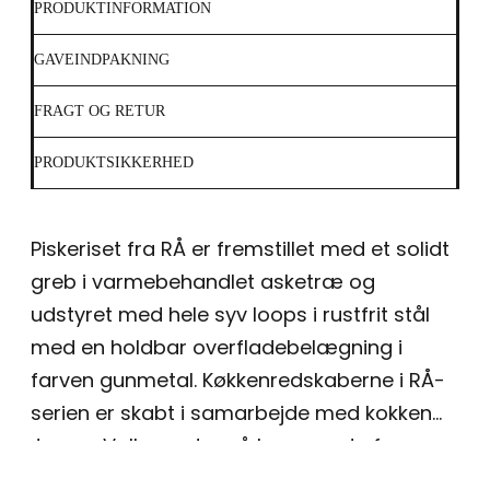
PRODUKTINFORMATION
GAVEINDPAKNING
FRAGT OG RETUR
PRODUKTSIKKERHED
Piskeriset fra RÅ er fremstillet med et solidt
greb i varmebehandlet asketræ og
udstyret med hele syv loops i rustfrit stål
med en holdbar overfladebelægning i
farven gunmetal. Køkkenredskaberne i RÅ-
serien er skabt i samarbejde med kokken
Jesper Vollmer, der på baggrund af mange
års erfaring i kokkefaget med braisering,