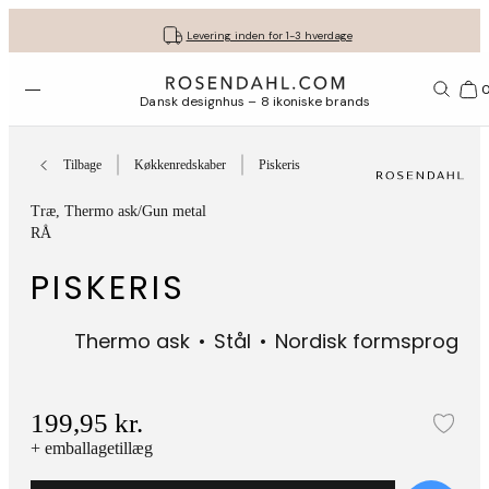
Fri fragt ved køb for min. 549 kr.
Få dine gaver pakket flot ind
30 dages gratis retur*
Vi er e-mærket
Levering inden for 1-3 hverdage
Åbn menuen
Bas
Dansk designhus – 8 ikoniske brands
Tilbage
Køkkenredskaber
Piskeris
Træ
, Thermo ask/Gun metal
RÅ
PISKERIS
Thermo ask
Stål
Nordisk formsprog
199,95 kr.
Tilf
+ emballagetillæg