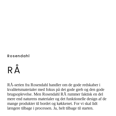
tournering og tilsmagning har designet en
række produkter med fokus på det gode
greb og den gode brugsoplevelse med
perfekt afstemt tyngde og balance til dit
bord og dit køkken. RÅ-kollektionen, der er
kendetegnet ved de bedste redskaber i et
enkelt og nordisk formsprog, udvides nu
Rosendahl
med nye kvalitetsprodukter til køkkenet.
RÅ
RÅ-serien fra Rosendahl handler om de gode redskaber i
kvalitetsmaterialer med fokus på det gode greb og den gode
brugsoplevelse. Men Rosendahl RÅ rummer faktisk en del
mere end naturens materialer og det funktionelle design af de
mange produkter til bordet og køkkenet. For vi skal lidt
længere tilbage i processen. Ja, helt tilbage til starten.