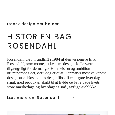
jacquardvævet og består af 55% bomuld
og 45% polyester.
Dansk design der holder
HISTORIEN BAG
ROSENDAHL
Rosendahl blev grundlagt i 1984 af den visionære Erik
Rosendahl, som mente, at kvalitetsdesign skulle være
tilgængeligt for de mange. Hans vision og ambition
kulminerede i det, der i dag er et af Danmarks mest velkendte
designhuse. Rosendahls designfilosofi er at gøre hver dag
smuk med produkter skabt til at hylde og fejre både livets
store mærkedage og hverdagens små, særlige øjeblikke.
Læs mere om Rosendahl