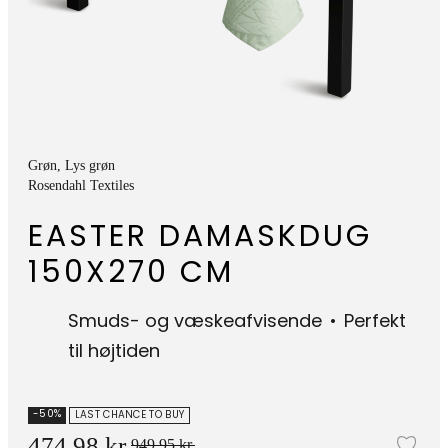
Grøn
, Lys grøn
Rosendahl Textiles
EASTER DAMASKDUG
150X270 CM
Smuds- og væskeafvisende
Perfekt
til højtiden
-50%
LAST CHANCE TO BUY
474,98 kr.
949,95 kr.