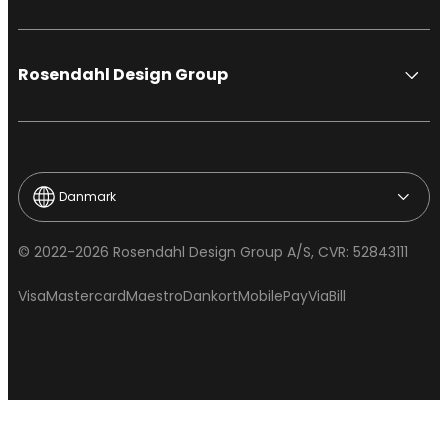
Rosendahl Design Group
Danmark
© 2022-2026 Rosendahl Design Group A/S, CVR: 52843111
Visa
Mastercard
Maestro
Dankort
MobilePay
ViaBill