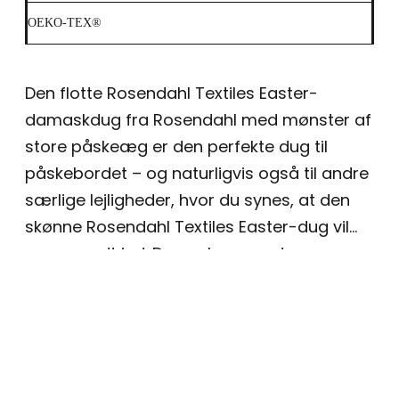
OEKO-TEX®
Den flotte Rosendahl Textiles Easter-
damaskdug fra Rosendahl med mønster af
store påskeæg er den perfekte dug til
påskebordet – og naturligvis også til andre
særlige lejligheder, hvor du synes, at den
skønne Rosendahl Textiles Easter-dug vil
passe godt ind. Dugen har smuds- og
vandafvisende overflade, så for eksempel
vin nemt kan tørres af med en serviet,
inden den når at trænge ned i stoffet.
Trænger den til vask, kan den vaskes ved
40°C i vaskemaskinen. Dugen er