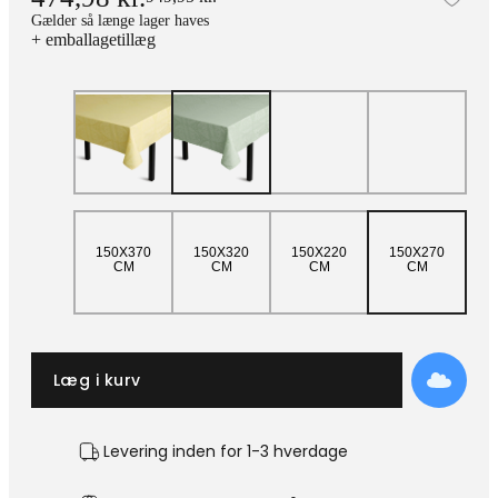
Tilf
Gælder så længe lager haves
+ emballagetillæg
150X370
150X320
150X220
150X270
CM
CM
CM
CM
Læg i kurv
Levering inden for 1-3 hverdage