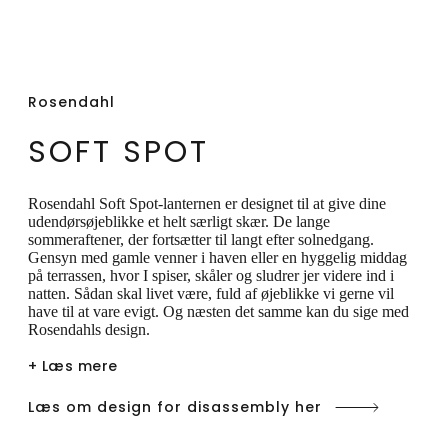
der lader solens stråler forsyne det
genopladelige batteri med solenergi, så
lampen kan bruges med omtanke for
Rosendahl
klimaet. Lanternes formsprog er baseret på
SOFT SPOT
cirkulære former, præcis som brugen af
genanvendte materialer hylder cirkularitet.
Med lanternens lethed og praktiske design
Rosendahl Soft Spot-lanternen er designet til at give dine
udendørsøjeblikke et helt særligt skær. De lange
får du friheden til at bringe lyset med dig – i
sommeraftener, der fortsætter til langt efter solnedgang.
Gensyn med gamle venner i haven eller en hyggelig middag
hjemmet, omkring bordet og i haven. Den
på terrassen, hvor I spiser, skåler og sludrer jer videre ind i
kan tåle at stå ude i regn og blæst helt ned
natten. Sådan skal livet være, fuld af øjeblikke vi gerne vil
have til at vare evigt. Og næsten det samme kan du sige med
til -20 grader. Lanternen her måler 25 cm
Rosendahls design.
og kommer i farven sky blue, der er
+ Læs mere
inspireret af kysternes storslåethed og
Læs om design for disassembly her
sommerhimlens uendelighed – noget af
den fælles natur, vi skal passe på.