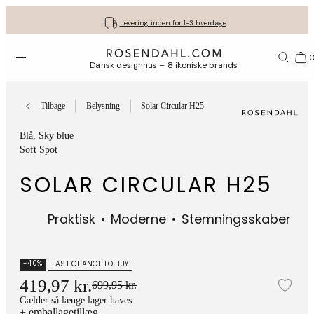
Fri fragt ved køb for min. 549 kr.
Få dine gaver pakket flot ind
30 dages gratis retur*
Vi er e-mærket
Levering inden for 1-3 hverdage
Åbn menuen
Bas
Dansk designhus – 8 ikoniske brands
Tilbage
Belysning
Solar Circular H25
Blå
, Sky blue
Soft Spot
SOLAR CIRCULAR H25
Praktisk
Moderne
Stemningsskaber
-40%
LAST CHANCE TO BUY
419,97 kr.
699,95 kr.
Tilf
Gælder så længe lager haves
+ emballagetillæg