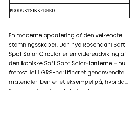
PRODUKTSIKKERHED
En moderne opdatering af den velkendte
stemningsskaber. Den nye Rosendahl Soft
Spot Solar Circular er en videreudvikling af
den ikoniske Soft Spot Solar-lanterne – nu
fremstillet i GRS-certificeret genanvendte
materialer. Den er et eksempel på, hvordan
Rosendahl ønsker at skabe designs, der
holder. Lige nu. Og i tiden der kommer.
Delene i genanvendte materialer er
selvfølgelig, ligesom resten af lanternen,
designet til adskillelse og genbrug. I
lanternen er der indbygget et solcellepanel,