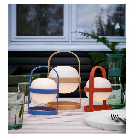
Rosendahl Soft Spot Solar Circular oplades
nemt med USB-C-ledning (ledning og
oplader medfølger ikke). Fuldt opladt kan
den lyse i 15-18 timer. Stel og lampeskærme
indeholder 100% GRS certificeret
genanvendt polycarbonat. Indvendige
plastdele indeholder 100% GRS-certificeret
genanvendt acrylonitrilbutadienstyren.
Kontaktknapper indehollder 100% GRS-
certificeret genanvendt termoplastisk
elastomer (GRS Certified by Control Union,
CU1026087)