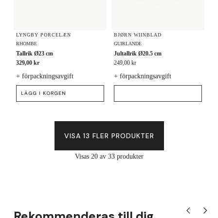
LYNGBY PORCELÆN
BJØRN WIINBLAD
RHOMBE
GUIRLANDE
Tallrik Ø23 cm
Jultallrik Ø20.5 cm
329,00 kr
249,00 kr
+ förpackningsavgift
+ förpackningsavgift
LÄGG I KORGEN
VISA 13 FLER PRODUKTER
Visas 20 av 33 produkter
Rekommenderas till dig
Visa tidigare
Visa nä