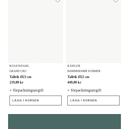
Lägg till i önskelista
Lägg
ROSENDAHL
KÄHLER
GRAND CRU
HAMMERSHØI SUMMER
Tallrik Ø23 cm
Tallrik Ø22 cm
219,00 kr
449,00 kr
+ förpackningsavgift
+ förpackningsavgift
LÄGG I KORGEN
LÄGG I KORGEN