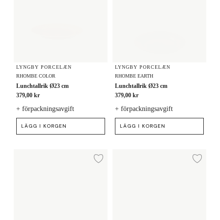
LYNGBY PORCELÆN
LYNGBY PORCELÆN
RHOMBE COLOR
RHOMBE EARTH
Lunchtallrik Ø23 cm
Lunchtallrik Ø23 cm
379,00 kr
379,00 kr
+ förpackningsavgift
+ förpackningsavgift
LÄGG I KORGEN
LÄGG I KORGEN
Lunchtallrik Ø21 cm
Tallrik Ø21 cm
Lägg till i önskelista
Lägg