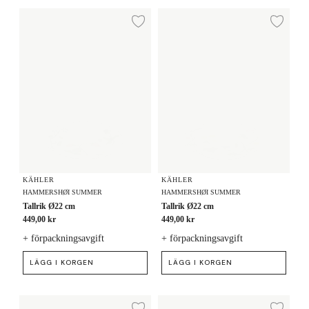
Tallrik Ø22 cm
Tallrik Ø22 cm
Lägg till i önskelista
Lägg
KÄHLER
KÄHLER
HAMMERSHØI SUMMER
HAMMERSHØI SUMMER
Tallrik Ø22 cm
Tallrik Ø22 cm
449,00 kr
449,00 kr
+ förpackningsavgift
+ förpackningsavgift
LÄGG I KORGEN
LÄGG I KORGEN
Tallrik Ø23 cm
Tallrik Ø22 cm