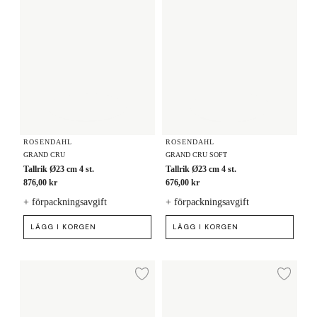
ROSENDAHL
ROSENDAHL
GRAND CRU
GRAND CRU SOFT
Tallrik Ø23 cm 4 st.
Tallrik Ø23 cm 4 st.
876,00 kr
676,00 kr
+ förpackningsavgift
+ förpackningsavgift
LÄGG I KORGEN
LÄGG I KORGEN
Tallrik Ø22 cm
Lunchtallrik Ø23 cm
Lägg till i önskelista
Lägg