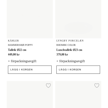
KÄHLER
LYNGBY PORCELÆN
HAMMERSHØI POPPY
RHOMBE COLOR
Tallrik Ø22 cm
Lunchtallrik Ø23 cm
449,00 kr
379,00 kr
+ förpackningsavgift
+ förpackningsavgift
LÄGG I KORGEN
LÄGG I KORGEN
Lunchtallrik Ø23 cm
Lunchtallrik Ø23 cm
Lägg till i önskelista
Lägg