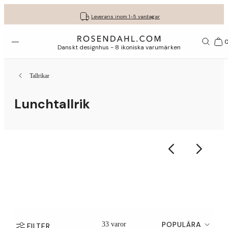
Fri frakt på köp för minst 849 kr.
Få dina presenter fint inslagna
30 dagars fri retur med GLS
Leverans inom 1-5 vardagar
Öppna menyn
Var
Danskt designhus - 8 ikoniska varumärken
Tallrikar
Lunchtallrik
POPULÄRA
33 varor
FILTER