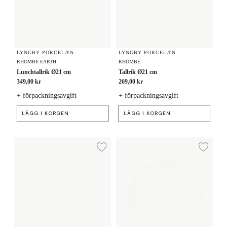
LYNGBY PORCELÆN
LYNGBY PORCELÆN
RHOMBE EARTH
RHOMBE
Lunchtallrik Ø21 cm
Tallrik Ø21 cm
349,00 kr
269,00 kr
+ förpackningsavgift
+ förpackningsavgift
LÄGG I KORGEN
LÄGG I KORGEN
Tallrik Ø23 cm
Jultallrik Ø20.5 cm
Lägg till i önskelista
Lägg