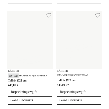
Tallrik Ø22 cm
Tallrik Ø22 cm
Lägg till i önskelista
Lägg
KÄHLER
KÄHLER
HAMMERSHØI CHRISTMAS
HAMMERSHØI SUMMER
NYHET!
Tallrik Ø22 cm
Tallrik Ø22 cm
449,00 kr
449,00 kr
+ förpackningsavgift
+ förpackningsavgift
LÄGG I KORGEN
LÄGG I KORGEN