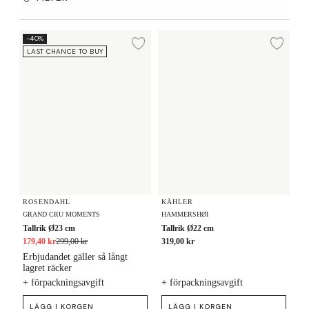
Tallrik Ø23 cm
Tallrik Ø22 cm
-40%
Lägg till i önskelista
Lägg
LAST CHANCE TO BUY
ROSENDAHL
KÄHLER
GRAND CRU MOMENTS
HAMMERSHØI
Tallrik Ø23 cm
Tallrik Ø22 cm
179,40 kr
299,00 kr
319,00 kr
Erbjudandet gäller så långt
lagret räcker
+ förpackningsavgift
+ förpackningsavgift
LÄGG I KORGEN
LÄGG I KORGEN