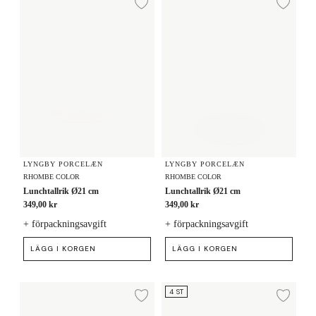
Lägg till i önskelista
Lägg
LYNGBY PORCELÆN
LYNGBY PORCELÆN
RHOMBE COLOR
RHOMBE COLOR
Lunchtallrik Ø21 cm
Lunchtallrik Ø21 cm
349,00 kr
349,00 kr
+ förpackningsavgift
+ förpackningsavgift
LÄGG I KORGEN
LÄGG I KORGEN
Tallrik Ø23 cm 4 st.
Tallrik Ø23 cm 4 st.
4 ST
Lägg till i önskelista
Lägg