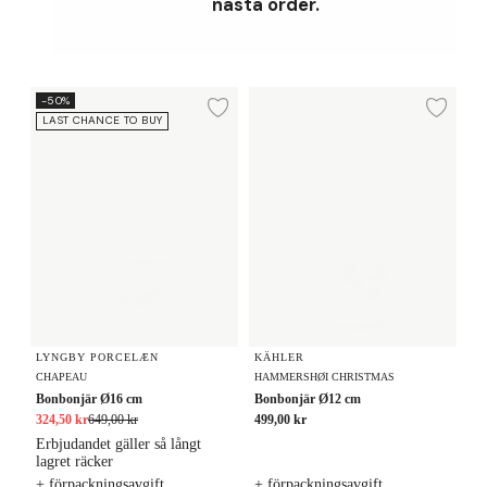
nästa order.
Bonbonjär Ø16 cm
Bonbonjär Ø12 cm
-50%
Lägg till i önskelista
Lägg
LAST CHANCE TO BUY
LYNGBY PORCELÆN
KÄHLER
CHAPEAU
HAMMERSHØI CHRISTMAS
Bonbonjär Ø16 cm
Bonbonjär Ø12 cm
324,50 kr
649,00 kr
499,00 kr
Erbjudandet gäller så långt
lagret räcker
+ förpackningsavgift
+ förpackningsavgift