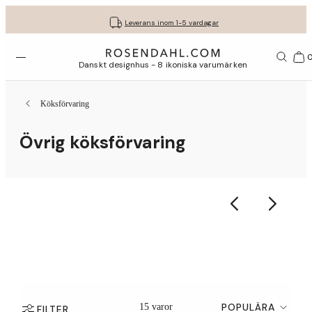
Fri frakt på köp för minst 849 kr.
Få dina presenter fint inslagna
30 dagars fri retur med GLS
Leverans inom 1-5 vardagar
Öppna menyn
Var
Danskt designhus - 8 ikoniska varumärken
Köksförvaring
Övrig köksförvaring
POPULÄRA
15 varor
FILTER