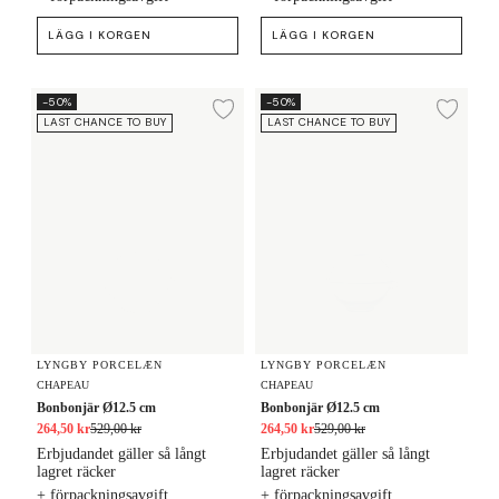
LÄGG I KORGEN
LÄGG I KORGEN
Bonbonjär Ø12.5 cm
Bonbonjär Ø12.5 cm
-50%
-50%
Lägg till i önskelista
Lägg
LAST CHANCE TO BUY
LAST CHANCE TO BUY
LYNGBY PORCELÆN
LYNGBY PORCELÆN
CHAPEAU
CHAPEAU
Bonbonjär Ø12.5 cm
Bonbonjär Ø12.5 cm
264,50 kr
529,00 kr
264,50 kr
529,00 kr
Erbjudandet gäller så långt
Erbjudandet gäller så långt
lagret räcker
lagret räcker
+ förpackningsavgift
+ förpackningsavgift