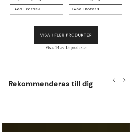
LÄGG I KORGEN
LÄGG I KORGEN
VISA 1 FLER PRODUKTER
Visas 14 av 15 produkter
Rekommenderas till dig
Visa tidigare
Visa nä