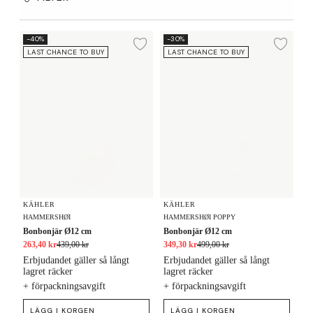
Bonbonjär Ø12 cm
Bonbonjär Ø12 cm
-40%
-30%
Lägg till i önskelista
Lägg
LAST CHANCE TO BUY
LAST CHANCE TO BUY
KÄHLER
KÄHLER
HAMMERSHØI
HAMMERSHØI POPPY
Bonbonjär Ø12 cm
Bonbonjär Ø12 cm
263,40 kr
439,00 kr
349,30 kr
499,00 kr
Erbjudandet gäller så långt
Erbjudandet gäller så långt
lagret räcker
lagret räcker
+ förpackningsavgift
+ förpackningsavgift
LÄGG I KORGEN
LÄGG I KORGEN