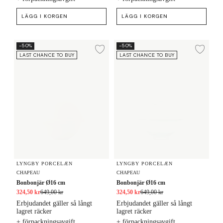
LÄGG I KORGEN
LÄGG I KORGEN
Bonbonjär Ø16 cm
Bonbonjär Ø16 cm
-50%
-50%
Lägg till i önskelista
Lägg
LAST CHANCE TO BUY
LAST CHANCE TO BUY
LYNGBY PORCELÆN
LYNGBY PORCELÆN
CHAPEAU
CHAPEAU
Bonbonjär Ø16 cm
Bonbonjär Ø16 cm
324,50 kr
649,00 kr
324,50 kr
649,00 kr
Erbjudandet gäller så långt
Erbjudandet gäller så långt
lagret räcker
lagret räcker
+ förpackningsavgift
+ förpackningsavgift