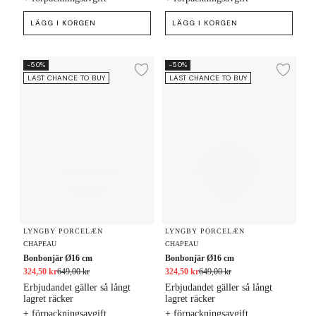
LÄGG I KORGEN
LÄGG I KORGEN
Bonbonjär Ø16 cm
Bonbonjär Ø16 cm
-50%
-50%
Lägg till i önskelista
Lägg
LAST CHANCE TO BUY
LAST CHANCE TO BUY
LYNGBY PORCELÆN
LYNGBY PORCELÆN
CHAPEAU
CHAPEAU
Bonbonjär Ø16 cm
Bonbonjär Ø16 cm
324,50 kr
649,00 kr
324,50 kr
649,00 kr
Erbjudandet gäller så långt
Erbjudandet gäller så långt
lagret räcker
lagret räcker
+ förpackningsavgift
+ förpackningsavgift