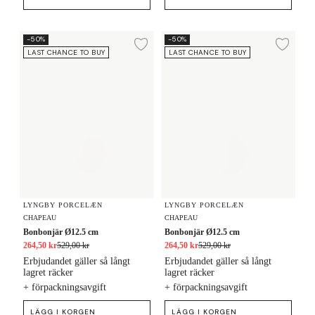
Bonbonjär Ø12.5 cm
Bonbonjär Ø12.5 cm
-50%
-50%
Lägg till i önskelista
Lägg
LAST CHANCE TO BUY
LAST CHANCE TO BUY
LYNGBY PORCELÆN
LYNGBY PORCELÆN
CHAPEAU
CHAPEAU
Bonbonjär Ø12.5 cm
Bonbonjär Ø12.5 cm
264,50 kr
529,00 kr
264,50 kr
529,00 kr
Erbjudandet gäller så långt
Erbjudandet gäller så långt
lagret räcker
lagret räcker
+ förpackningsavgift
+ förpackningsavgift
LÄGG I KORGEN
LÄGG I KORGEN