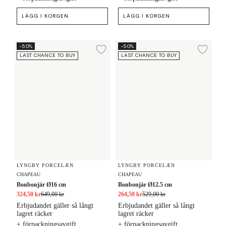
LÄGG I KORGEN
LÄGG I KORGEN
Bonbonjär Ø16 cm
Bonbonjär Ø12.5 cm
-50%
-50%
Lägg till i önskelista
Lägg
LAST CHANCE TO BUY
LAST CHANCE TO BUY
LYNGBY PORCELÆN
LYNGBY PORCELÆN
CHAPEAU
CHAPEAU
Bonbonjär Ø16 cm
Bonbonjär Ø12.5 cm
324,50 kr
649,00 kr
264,50 kr
529,00 kr
Erbjudandet gäller så långt
Erbjudandet gäller så långt
lagret räcker
lagret räcker
+ förpackningsavgift
+ förpackningsavgift