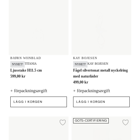
BJØRN WIINBLAD
KAY BOJESEN
TITANIA
KAY BOJESEN
NYHET!
NYHET!
Ljusstake H11.5 cm
Fågel silvertonat metall nyckelring
599,00 kr
med naturläder
499,00 kr
+ förpackningsavgift
+ förpackningsavgift
LÄGG I KORGEN
LÄGG I KORGEN
Mugg 33 cl
Påslakanset 140x200 cm
GOTS-CERTIFIERING
Lägg till i önskelista
Lägg