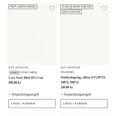
Cosy Story Bird H15.5 cm
Födelsedagståg, siffror 0-9 (3972
FSC®-CERTIFIERING
ICON
BARA HOS OSS
Lägg till i önskelista
Lägg
NEW EDITION
KAY BOJESEN
KAY BOJESEN
FIGURINES
STORY BIRDS
NYHET!
Födelsedagståg, siffror 0-9 (39725,
Cosy Story Bird H15.5 cm
39874, 39872)
999,00 kr
249,00 kr
+ förpackningsavgift
+ förpackningsavgift
LÄGG I KORGEN
LÄGG I KORGEN