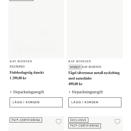
KAY BOJESEN
KAY BOJESEN
FIGURINES
KAY BOJESEN
NYHET!
Födelsedagståg danskt
Fågel silvertonat metall nyckelring
1 299,00 kr
med naturläder
499,00 kr
+ förpackningsavgift
+ förpackningsavgift
LÄGG I KORGEN
LÄGG I KORGEN
Fågel silvertonat metall nyckelring med naturläder
Fågel silvertonat metall nyckelrin
FSC®-CERTIFIERING
EXCLUSIVE
Lägg till i önskelista
Lägg
FSC®-CERTIFIERING