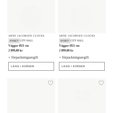
ARNE JACOBSEN CLOCKS
ARNE JACOBSEN CLOCKS
CITY HALL
CITY HALL
NYHET!
NYHET!
Väggur Ø21 cm
Väggur Ø21 cm
2 899,00 kr
2 899,00 kr
+ förpackningsavgift
+ förpackningsavgift
LÄGG I KORGEN
LÄGG I KORGEN
Skål Ø12 cm
Bordsflagga dansk H30 cm
Lägg till i önskelista
Lägg