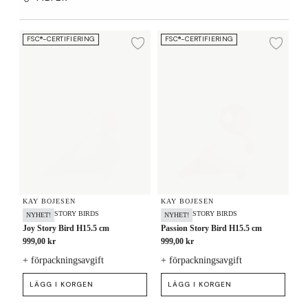
Joy Story Bird H15.5 cm
Passion Story Bird H15.5 cm
FSC®-CERTIFIERING
FSC®-CERTIFIERING
Lägg till i önskelista
Lägg
KAY BOJESEN
KAY BOJESEN
STORY BIRDS
STORY BIRDS
NYHET!
NYHET!
Joy Story Bird H15.5 cm
Passion Story Bird H15.5 cm
999,00 kr
999,00 kr
+ förpackningsavgift
+ förpackningsavgift
LÄGG I KORGEN
LÄGG I KORGEN