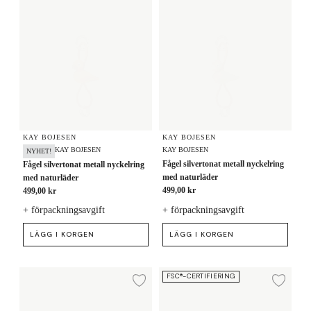
KAY BOJESEN
KAY BOJESEN
KAY BOJESEN
KAY BOJESEN
NYHET!
Fågel silvertonat metall nyckelring
Fågel silvertonat metall nyckelring
med naturläder
med naturläder
499,00 kr
499,00 kr
+ förpackningsavgift
+ förpackningsavgift
LÄGG I KORGEN
LÄGG I KORGEN
Ljusstake H11.5 cm
Fågel silvertonat metall nyckelrin
FSC®-CERTIFIERING
Lägg till i önskelista
Lägg