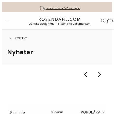
Fri frakt på köp för minst 849 kr.
Få dina presenter fint inslagna
30 dagars fri retur med GLS
Leverans inom 1-5 vardagar
Öppna menyn
Var
Danskt designhus - 8 ikoniska varumärken
Produkter
Nyheter
POPULÄRA
86 varor
FILTER