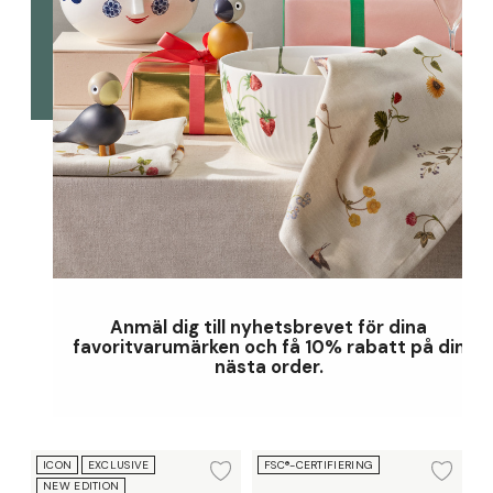
Anmäl dig till nyhetsbrevet för dina
favoritvarumärken och få 10% rabatt på din
nästa order.
Födelsedagståg danskt
Fågel silvertonat metall nyckelrin
ICON
EXCLUSIVE
FSC®-CERTIFIERING
Lägg till i önskelista
Lägg
NEW EDITION