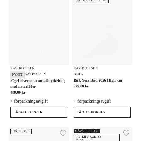
FSC®-CERTIFIERING
KAY BOJESEN
KAY BOJESEN
BIRDS
KAY BOJESEN
NYHET!
Birk Year Bird 2026 H12.5 cm
Fågel silvertonat metall nyckelring
799,00 kr
med naturläder
499,00 kr
+ förpackningsavgift
+ förpackningsavgift
LÄGG I KORGEN
LÄGG I KORGEN
Bird Tygpåse 40x45 cm
Pint Beer Glas 2026 40 cl
GÅVA TILL DIG
EXCLUSIVE
Lägg till i önskelista
Lägg
HOLMEGAARD X
MIKKELLER