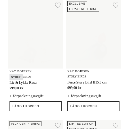
Liv & Lykke Rosa
Peace Story Bird H15.5 cm
EXCLUSIVE
Lägg till i önskelista
Lägg
FSC®-CERTIFIERING
KAY BOJESEN
KAY BOJESEN
STORY BIRDS
BIRDS
NYHET!
Peace Story Bird H15.5 cm
Liv & Lykke Rosa
999,00 kr
799,00 kr
+ förpackningsavgift
+ förpackningsavgift
LÄGG I KORGEN
LÄGG I KORGEN
Fågel silvertonat metall nyckelring med naturläder
Birk Year Bird 2026 H12.5 cm
FSC®-CERTIFIERING
LIMITED EDITION
Lägg till i önskelista
Lägg