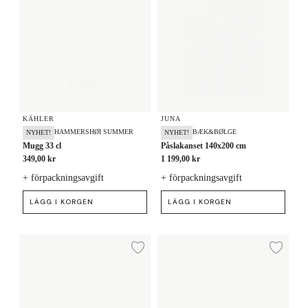
KÄHLER
JUNA
HAMMERSHØI SUMMER
BÆK&BØLGE
NYHET!
NYHET!
Mugg 33 cl
Påslakanset 140x200 cm
349,00 kr
1 199,00 kr
+ förpackningsavgift
+ förpackningsavgift
LÄGG I KORGEN
LÄGG I KORGEN
Väggur Ø21 cm
Väggur Ø21 cm
Lägg till i önskelista
Lägg