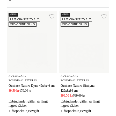
Outdoor Natura Dyna 40x4x40 cm
Outdoor Natura Sittdyna 120x8x8
-50%
-50%
Lägg till i önskelista
Lägg
LAST CHANCE TO BUY
LAST CHANCE TO BUY
GRS-CERTIFIERING
GRS-CERTIFIERING
ROSENDAHL
ROSENDAHL
ROSENDAHL TEXTILES
ROSENDAHL TEXTILES
Outdoor Natura Dyna 40x4x40 cm
Outdoor Natura Sittdyna
89,50 kr
179,00 kr
120x8x80 cm
399,50 kr
799,00 kr
Erbjudandet gäller så långt
Erbjudandet gäller så långt
lagret räcker
lagret räcker
+ förpackningsavgift
+ förpackningsavgift