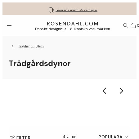
Fri frakt på köp för minst 849 kr.
Få dina presenter fint inslagna
30 dagars fri retur med GLS
Leverans inom 1-5 vardagar
Öppna menyn
Var
Danskt designhus - 8 ikoniska varumärken
Textilier till Uteliv
Trädgårdsdynor
POPULÄRA
4 varor
FILTER