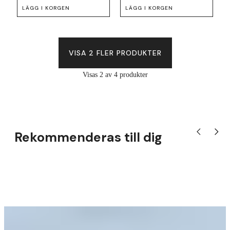
LÄGG I KORGEN
LÄGG I KORGEN
VISA 2 FLER PRODUKTER
Visas 2 av 4 produkter
Rekommenderas till dig
Visa tidigare
Visa nä