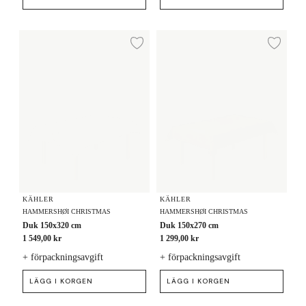
Duk 150x320 cm
Duk 150x270 cm
Lägg till i önskelista
Lägg
KÄHLER
KÄHLER
HAMMERSHØI CHRISTMAS
HAMMERSHØI CHRISTMAS
Duk 150x320 cm
Duk 150x270 cm
1 549,00 kr
1 299,00 kr
+ förpackningsavgift
+ förpackningsavgift
LÄGG I KORGEN
LÄGG I KORGEN