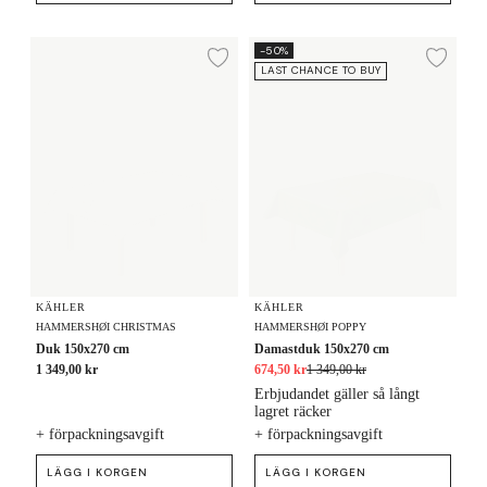
Duk 150x270 cm
Damastduk 150x270 cm
-50%
Lägg till i önskelista
Lägg
LAST CHANCE TO BUY
KÄHLER
KÄHLER
HAMMERSHØI CHRISTMAS
HAMMERSHØI POPPY
Duk 150x270 cm
Damastduk 150x270 cm
1 349,00 kr
674,50 kr
1 349,00 kr
Erbjudandet gäller så långt
lagret räcker
+ förpackningsavgift
+ förpackningsavgift
LÄGG I KORGEN
LÄGG I KORGEN