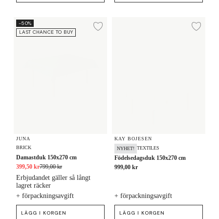
Damastduk 150x270 cm
Födelsedagsduk 150x270 cm
-50%
Lägg till i önskelista
Lägg
LAST CHANCE TO BUY
JUNA
KAY BOJESEN
BRICK
TEXTILES
NYHET!
Damastduk 150x270 cm
Födelsedagsduk 150x270 cm
399,50 kr
799,00 kr
999,00 kr
Erbjudandet gäller så långt
lagret räcker
+ förpackningsavgift
+ förpackningsavgift
LÄGG I KORGEN
LÄGG I KORGEN