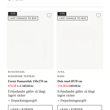
Easter Damastduk 150x270 cm
Duk rund Ø170 cm
-50%
-50%
Lägg till i önskelista
Lägg
LAST CHANCE TO BUY
LAST CHANCE TO BUY
ROSENDAHL
JUNA
ROSENDAHL TEXTILES
BASIC
Easter Damastduk 150x270 cm
Duk rund Ø170 cm
674,50 kr
1 349,00 kr
274,50 kr
549,00 kr
Erbjudandet gäller så långt
Erbjudandet gäller så långt
lagret räcker
lagret räcker
+ förpackningsavgift
+ förpackningsavgift
LÄGG I KORGEN
LÄGG I KORGEN