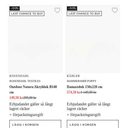
Outdoor Natura Akrylduk B140 cm
Damastduk 150x220 cm
-50%
-50%
Lägg till i önskelista
Lägg
LAST CHANCE TO BUY
LAST CHANCE TO BUY
ROSENDAHL
KÄHLER
ROSENDAHL TEXTILES
HAMMERSHØI POPPY
Outdoor Natura Akrylduk B140
Damastduk 150x220 cm
cm
574,50 kr
1 149,00 kr
149,50 kr
299,00 kr
Erbjudandet gäller så långt
Erbjudandet gäller så långt
lagret räcker
lagret räcker
+ förpackningsavgift
+ förpackningsavgift
LÄGG I KORGEN
LÄGG I KORGEN