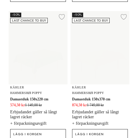
Damastduk 150x220 cm
Damastduk 150x370 cm
-50%
-50%
Lägg till i önskelista
Lägg
LAST CHANCE TO BUY
LAST CHANCE TO BUY
KÄHLER
KÄHLER
HAMMERSHØI POPPY
HAMMERSHØI POPPY
Damastduk 150x220 cm
Damastduk 150x370 cm
574,50 kr
1 149,00 kr
874,50 kr
1 749,00 kr
Erbjudandet gäller så långt
Erbjudandet gäller så långt
lagret räcker
lagret räcker
+ förpackningsavgift
+ förpackningsavgift
LÄGG I KORGEN
LÄGG I KORGEN