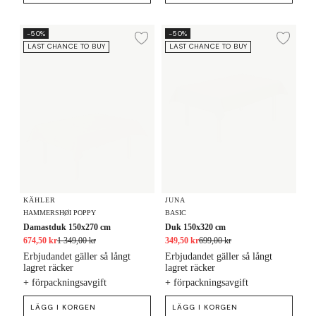
Damastduk 150x270 cm
Duk 150x320 cm
-50%
-50%
Lägg till i önskelista
Lägg
LAST CHANCE TO BUY
LAST CHANCE TO BUY
KÄHLER
JUNA
HAMMERSHØI POPPY
BASIC
Damastduk 150x270 cm
Duk 150x320 cm
674,50 kr
1 349,00 kr
349,50 kr
699,00 kr
Erbjudandet gäller så långt
Erbjudandet gäller så långt
lagret räcker
lagret räcker
+ förpackningsavgift
+ förpackningsavgift
LÄGG I KORGEN
LÄGG I KORGEN