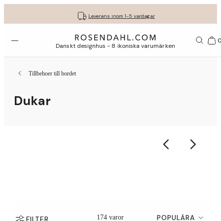
Fri frakt på köp för minst 849 kr.
Få dina presenter fint inslagna
30 dagars fri retur med GLS
Leverans inom 1-5 vardagar
Öppna menyn
Var
Danskt designhus - 8 ikoniska varumärken
Tillbehoer till bordet
Dukar
POPULÄRA
174 varor
FILTER