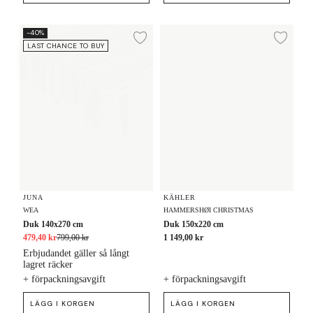
Duk 140x270 cm
Duk 150x220 cm
-40%
Lägg till i önskelista
Lägg
LAST CHANCE TO BUY
JUNA
KÄHLER
WEA
HAMMERSHØI CHRISTMAS
Duk 140x270 cm
Duk 150x220 cm
479,40 kr
799,00 kr
1 149,00 kr
Erbjudandet gäller så långt
lagret räcker
+ förpackningsavgift
+ förpackningsavgift
LÄGG I KORGEN
LÄGG I KORGEN