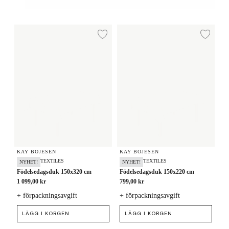
Födelsedagsduk 150x320 cm
Födelsedagsduk 150x220 cm
Lägg till i önskelista
Lägg
KAY BOJESEN
KAY BOJESEN
TEXTILES
TEXTILES
NYHET!
NYHET!
Födelsedagsduk 150x320 cm
Födelsedagsduk 150x220 cm
1 099,00 kr
799,00 kr
+ förpackningsavgift
+ förpackningsavgift
LÄGG I KORGEN
LÄGG I KORGEN