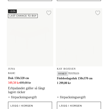
Duk 150x320 cm
Födelsedagsduk 150x370 cm
-50%
Lägg till i önskelista
Lägg
LAST CHANCE TO BUY
JUNA
KAY BOJESEN
BASIC
TEXTILES
NYHET!
Duk 150x320 cm
Födelsedagsduk 150x370 cm
349,50 kr
699,00 kr
1 299,00 kr
Erbjudandet gäller så långt
lagret räcker
+ förpackningsavgift
+ förpackningsavgift
LÄGG I KORGEN
LÄGG I KORGEN