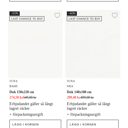
Duk 150x220 cm
Duk 140x180 cm
-50%
-40%
Lägg till i önskelista
Lägg
LAST CHANCE TO BUY
LAST CHANCE TO BUY
JUNA
JUNA
BASIC
WEA
Duk 150x220 cm
Duk 140x180 cm
274,50 kr
549,00 kr
299,40 kr
499,00 kr
Erbjudandet gäller så långt
Erbjudandet gäller så långt
lagret räcker
lagret räcker
+ förpackningsavgift
+ förpackningsavgift
LÄGG I KORGEN
LÄGG I KORGEN