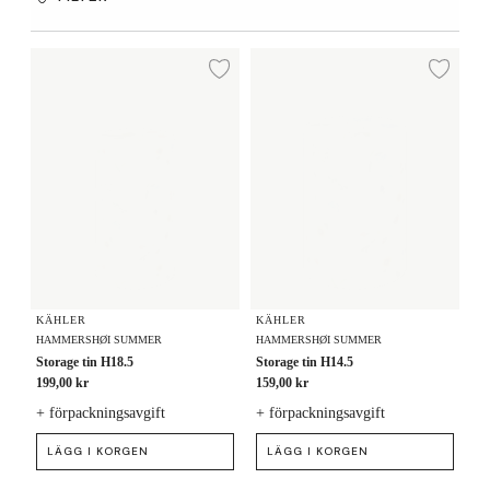
Storage tin H18.5
Storage tin H14.5
Lägg till i önskelista
Lägg
KÄHLER
KÄHLER
HAMMERSHØI SUMMER
HAMMERSHØI SUMMER
Storage tin H18.5
Storage tin H14.5
199,00 kr
159,00 kr
+ förpackningsavgift
+ förpackningsavgift
LÄGG I KORGEN
LÄGG I KORGEN