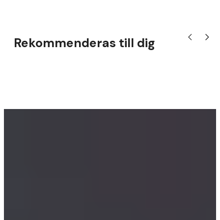
Rekommenderas till dig
Visa tidigare
Visa nä