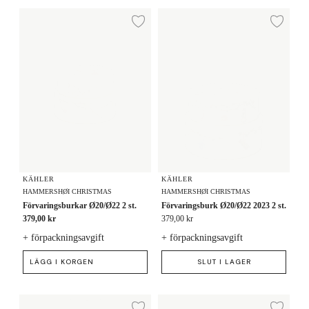
Förvaringsburkar Ø20/Ø22 2 st.
Förvaringsburk Ø20/Ø22 2023 2 s
Lägg till i önskelista
Lägg
KÄHLER
KÄHLER
HAMMERSHØI CHRISTMAS
HAMMERSHØI CHRISTMAS
Förvaringsburkar Ø20/Ø22 2 st.
Förvaringsburk Ø20/Ø22 2023 2 st.
379,00 kr
379,00 kr
+ förpackningsavgift
+ förpackningsavgift
LÄGG I KORGEN
SLUT I LAGER
Förvaringsburk Ø10/Ø11 2 st.
Förvaringsburk Ø20/Ø22 2 st.