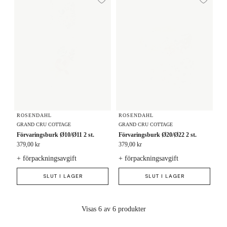
Lägg till i önskelista
Lägg
ROSENDAHL
ROSENDAHL
GRAND CRU COTTAGE
GRAND CRU COTTAGE
Förvaringsburk Ø10/Ø11 2 st.
Förvaringsburk Ø20/Ø22 2 st.
379,00 kr
379,00 kr
+ förpackningsavgift
+ förpackningsavgift
SLUT I LAGER
SLUT I LAGER
Visas 6 av 6 produkter