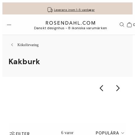
Fri frakt på köp för minst 849 kr.
Få dina presenter fint inslagna
30 dagars fri retur med GLS
Leverans inom 1-5 vardagar
Öppna menyn
Var
Danskt designhus - 8 ikoniska varumärken
Köksförvaring
Kakburk
POPULÄRA
6 varor
FILTER