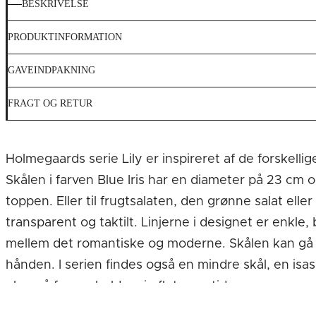
BESKRIVELSE
PRODUKTINFORMATION
GAVEINDPAKNING
FRAGT OG RETUR
Holmegaards serie Lily er inspireret af de forskel
Skålen i farven Blue Iris har en diameter på 23 c
toppen. Eller til frugtsalaten, den grønne salat el
transparent og taktilt. Linjerne i designet er enkle,
mellem det romantiske og moderne. Skålen kan gå i
hånden. I serien findes også en mindre skål, en isasi
glas, så farven holder sig flot over tid.