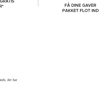
GRATIS
FÅ DINE GAVER
R*
PAKKET FLOT IND
ands, der har