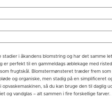
lige stadier i åkandens blomstring og har det samme 
m og er perfekt til en gammeldags æblekage med rist
ler som frugtskål. Blomstermønsteret træder frem som 
 bløde og organiske, men stadig på en simplificeret og
 opvaskemaskinen, så du kan bruge den til daglig ud
et og vandglas – alt sammen i fire forskellige farver.