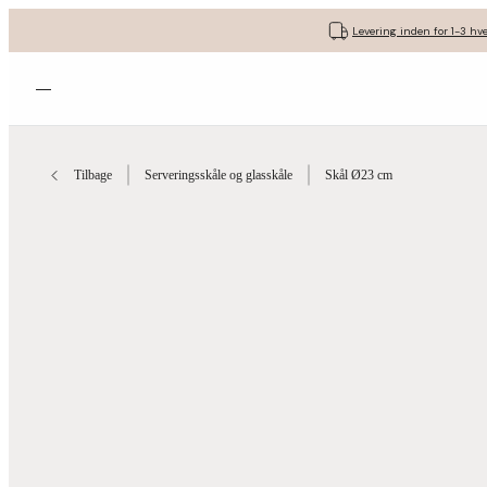
Levering inden for 1-3 hv
Åbn menuen
Tilbage
Serveringsskåle og glasskåle
Skål Ø23 cm