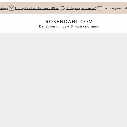
erdage
Fri fragt ved køb for min. 549 kr.
30 dages gratis retur*
Få dine gaver pak
Dansk designhus – 8 ikoniske brands