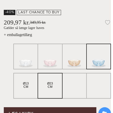
-40%
LAST CHANCE TO BUY
209,97 kr.
349,95 kr.
Ti
Gælder så længe lager haves
+ emballagetillæg
Ø13
Ø23
CM
CM