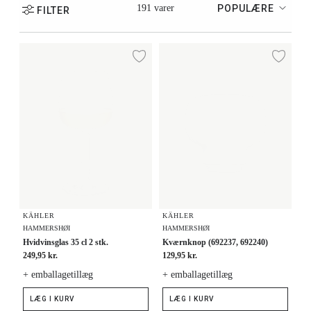
191 varer
POPULÆRE
FILTER
Hvidvinsglas 35 cl 2 stk.
Kværnknop (692237, 692240)
Tilføj til ønskeliste
Tilf
KÄHLER
KÄHLER
HAMMERSHØI
HAMMERSHØI
Hvidvinsglas 35 cl 2 stk.
Kværnknop (692237, 692240)
249,95 kr.
129,95 kr.
+ emballagetillæg
+ emballagetillæg
LÆG I KURV
LÆG I KURV