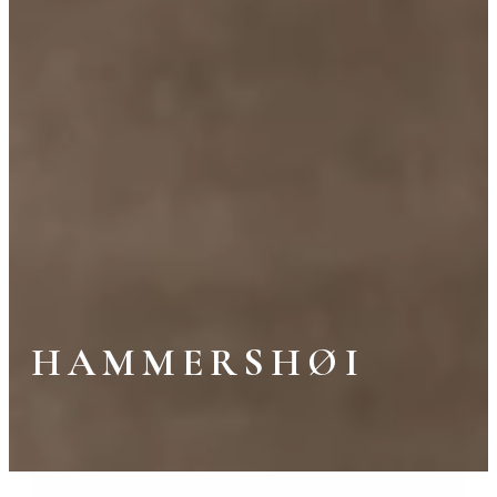
HAMMERSHØI