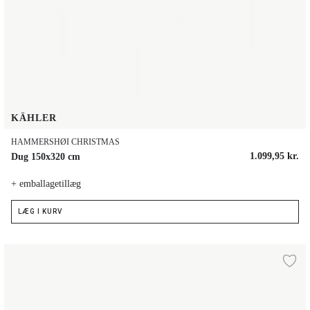
KÄHLER
HAMMERSHØI CHRISTMAS
1.099,95 kr.
Dug 150x320 cm
+ emballagetillæg
LÆG I KURV
Dug 150x220 cm
lføj til ønskeliste
Ti