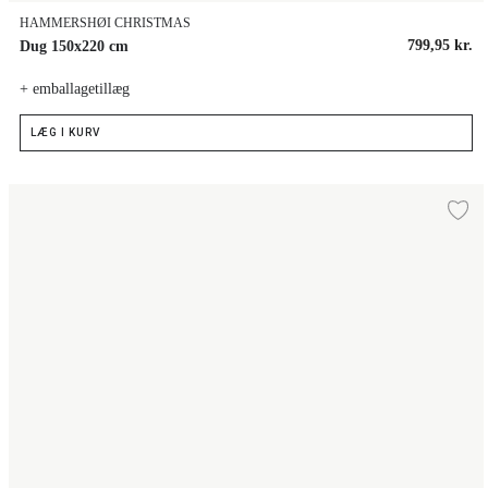
HAMMERSHØI CHRISTMAS
799,95 kr.
Dug 150x220 cm
+ emballagetillæg
LÆG I KURV
Dug 150x370 cm
Ti