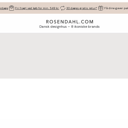
erdage
Fri fragt ved køb for min. 549 kr.
30 dages gratis retur*
Få dine gaver pak
Dansk designhus – 8 ikoniske brands