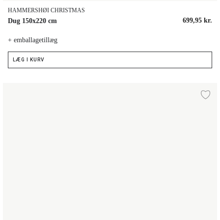
HAMMERSHØI CHRISTMAS
699,95 kr.
Dug 150x220 cm
+ emballagetillæg
LÆG I KURV
Dug 150x320 cm
lføj til ønskeliste
Ti