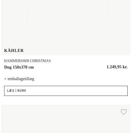
KÄHLER
HAMMERSHØI CHRISTMAS
1.249,95 kr.
Dug 150x370 cm
+ emballagetillæg
LÆG I KURV
Dug 150x270 cm
lføj til ønskeliste
Til