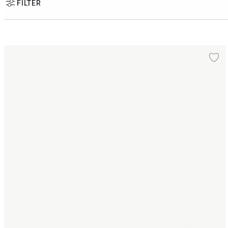
FILTER
Dug 150x270 cm
Ti