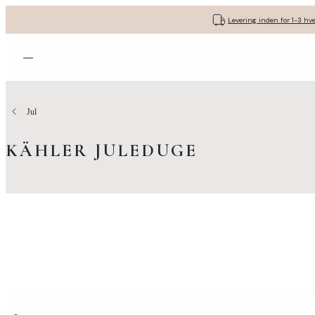
Levering inden for 1-3 hv
Åbn menuen
Jul
KÄHLER JULEDUGE