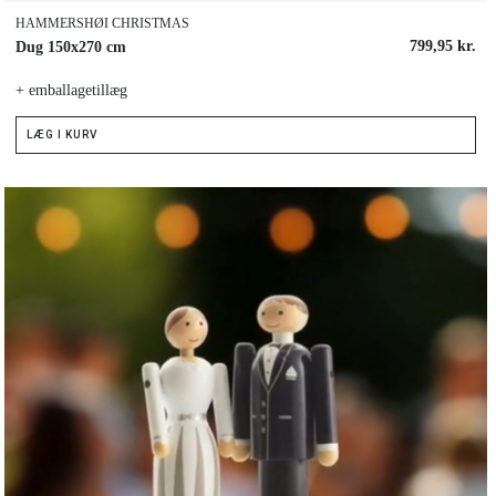
HAMMERSHØI CHRISTMAS
799,95 kr.
Dug 150x270 cm
+ emballagetillæg
LÆG I KURV
lføj til ønskeliste