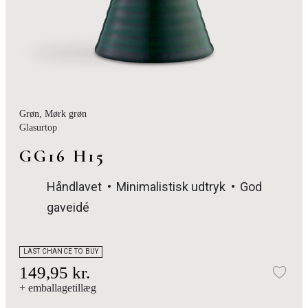
Grøn
, Mørk grøn
Glasurtop
GG16 H15
Håndlavet
Minimalistisk udtryk
God
gaveidé
LAST CHANCE TO BUY
149,95 kr.
Tilf
+ emballagetillæg