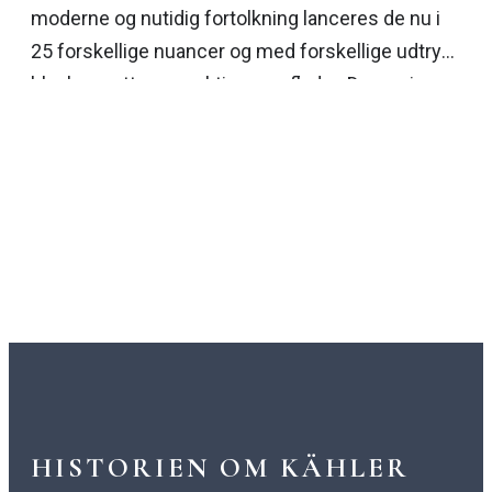
moderne og nutidig fortolkning lanceres de nu i
25 forskellige nuancer og med forskellige udtryk i
blanke, matte og reaktive overflader. Der er rig
mulighed for at kombinere på kryds og tværs,
som dekorative elementer i sig selv eller som
styling-element til andre af Kählers produkter på
tværs af alle serier.
HISTORIEN OM KÄHLER