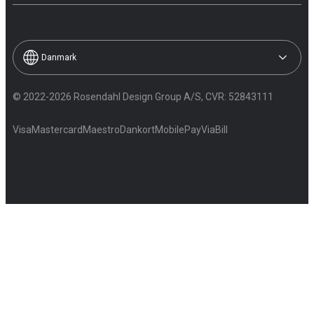
Danmark
© 2022-2026 Rosendahl Design Group A/S, CVR: 52843111
Visa
Mastercard
Maestro
Dankort
MobilePay
ViaBill