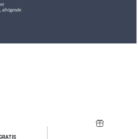
 er
e, afvigende
GRATIS