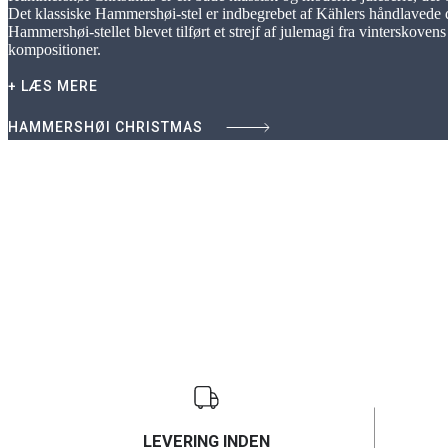
Det klassiske Hammershøi-stel er indbegrebet af Kählers håndlavede 
Hammershøi-stellet blevet tilført et strejf af julemagi fra vinterskove
kompositioner.
+ LÆS MERE
HAMMERSHØI CHRISTMAS
LEVERING INDEN