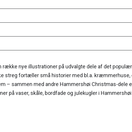
e nye illustrationer på udvalgte dele af det populære ju
streg fortæller små historier med bl.a. kræmmerhuse, eng
m – sammen med andre Hammershøi Christmas-dele eller
ioner på vaser, skåle, bordfade og julekugler i Hammers