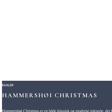
KÄHLER
HAMMERSHØI CHRISTMAS
Hammershøi Christmas er en både klassisk og moderne juleserie, der bejl