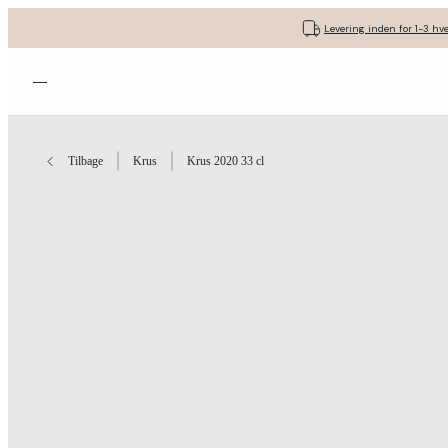
Levering inden for 1-3 hv
Åbn menuen
Tilbage
Krus
Krus 2020 33 cl