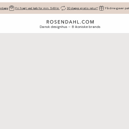
erdage
Fri fragt ved køb for min. 549 kr.
30 dages gratis retur*
Få dine gaver pak
Dansk designhus – 8 ikoniske brands