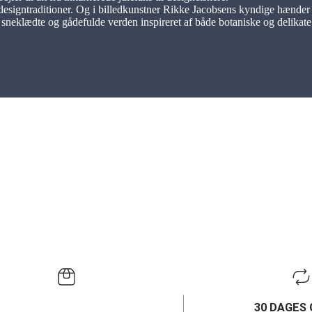
designtraditioner. Og i billedkunstner Rikke Jacobsens kyndige hænder
ns sneklædte og gådefulde verden inspireret af både botaniske og delikat
30 DAGES 