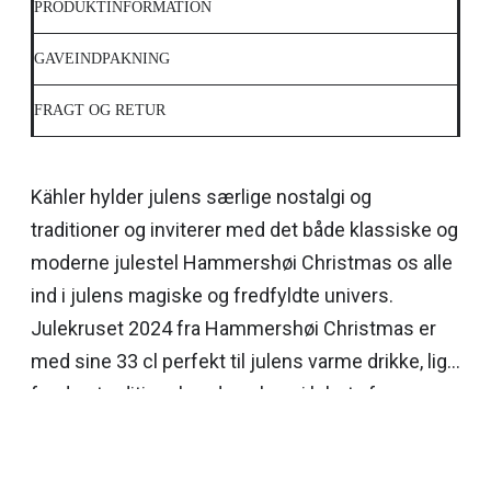
PRODUKTINFORMATION
GAVEINDPAKNING
FRAGT OG RETUR
Kähler hylder julens særlige nostalgi og
traditioner og inviterer med det både klassiske og
moderne julestel Hammershøi Christmas os alle
ind i julens magiske og fredfyldte univers.
Julekruset 2024 fra Hammershøi Christmas er
med sine 33 cl perfekt til julens varme drikke, lige
fra den traditionsbundne gløgg i løbet af
december til aftenkaffen, når roen sænker sig
efter julemiddagen. Det er lavet i porcelæn og er