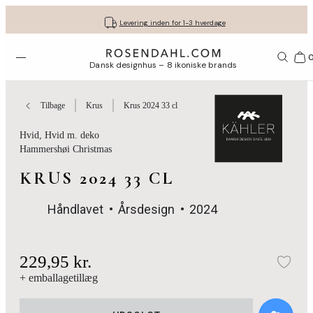
Fri fragt ved køb for min. 549 kr.
Få dine gaver pakket flot ind
30 dages gratis retur*
Vi er e-mærket
Levering inden for 1-3 hverdage
Åbn menuen
Bas
Dansk designhus – 8 ikoniske brands
Tilbage
Krus
Krus 2024 33 cl
Hvid
, Hvid m. deko
Hammershøi Christmas
KRUS 2024 33 CL
Håndlavet
Årsdesign
2024
229,95 kr.
Tilf
+ emballagetillæg