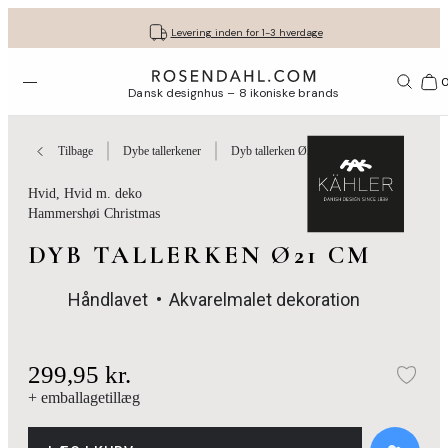
Fri fragt ved køb for min. 549 kr.
Få dine gaver pakket flot ind
30 dages gratis retur*
Vi er e-mærket
Levering inden for 1-3 hverdage
Åbn menuen
Bas
Dansk designhus – 8 ikoniske brands
Tilbage
Dybe tallerkener
Dyb tallerken Ø21 cm
Hvid
, Hvid m. deko
Hammershøi Christmas
DYB TALLERKEN Ø21 CM
Håndlavet
Akvarelmalet dekoration
299,95 kr.
Tilf
+ emballagetillæg