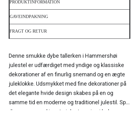
PRODUKTINFORMATION
GAVEINDPAKNING
FRAGT OG RETUR
Denne smukke dybe tallerken i Hammershøi
julestel er udfærdiget med yndige og klassiske
dekorationer af en finurlig snemand og en ægte
juleklokke. Udsmykket med fine dekorationer på
det elegante hvide design skabes på en og
samme tid en moderne og traditionel julestil. Spis
din morgenmad i ægte julestemning i hele
december måned, server den varme suppe eller
gør juledesserten helt speciel. Den dybe