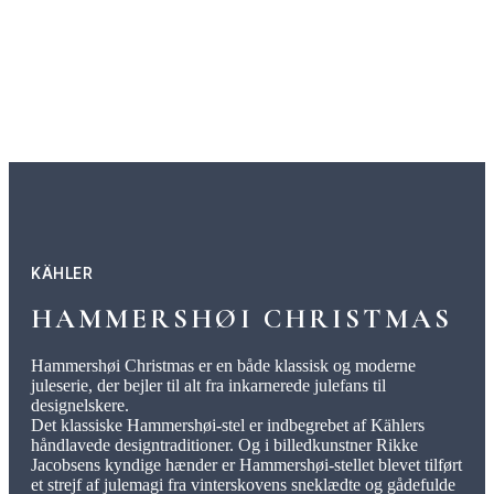
Hammershøi tallerken har 2 års brudgaranti.
KÄHLER
HAMMERSHØI CHRISTMAS
Hammershøi Christmas er en både klassisk og moderne
juleserie, der bejler til alt fra inkarnerede julefans til
designelskere.
Det klassiske Hammershøi-stel er indbegrebet af Kählers
håndlavede designtraditioner. Og i billedkunstner Rikke
Jacobsens kyndige hænder er Hammershøi-stellet blevet tilført
et strejf af julemagi fra vinterskovens sneklædte og gådefulde