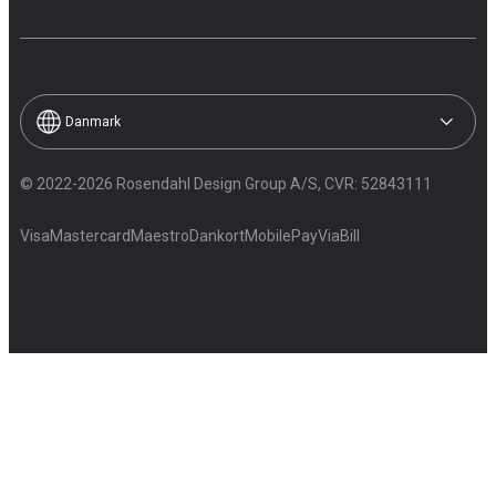
Danmark
© 2022-2026 Rosendahl Design Group A/S, CVR: 52843111
Visa
Mastercard
Maestro
Dankort
MobilePay
ViaBill