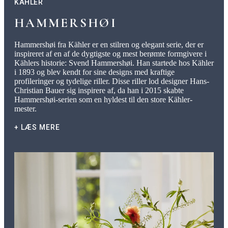
KÄHLER
borddækningen.
HAMMERSHØI
Hammershøi fra Kähler er en stilren og elegant serie, der er
inspireret af en af de dygtigste og mest berømte formgivere i
Kählers historie: Svend Hammershøi. Han startede hos Kähler
i 1893 og blev kendt for sine designs med kraftige
profileringer og tydelige riller. Disse riller lod designer Hans-
Christian Bauer sig inspirere af, da han i 2015 skabte
Hammershøi-serien som en hyldest til den store Kähler-
mester.
+ LÆS MERE