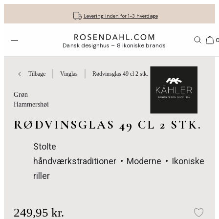
Fri fragt ved køb for min. 549 kr.
Få dine gaver pakket flot ind
30 dages gratis retur*
Vi er e-mærket
Levering inden for 1-3 hverdage
Åbn menuen
Bas
Dansk designhus – 8 ikoniske brands
Tilbage
Vinglas
Rødvinsglas 49 cl 2 stk.
Grøn
Hammershøi
RØDVINSGLAS 49 CL 2 STK.
Stolte
håndværkstraditioner
Moderne
Ikoniske
riller
249,95 kr.
Tilf