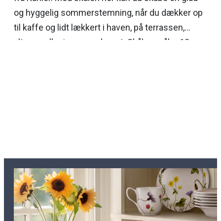
og hyggelig sommerstemning, når du dækker op
til kaffe og lidt lækkert i haven, på terrassen,
altanen eller i sommerhuset. Skålen måler 12 cm
i diameter og prydes af den yndige blomst
forglemmigej og en sød blåmejse. Seriens
diskrete riller giver skålen et elegant og klassisk
udtryk, der tilføjes et element af hygge og
sommerstemning i kraft af illustrationerne. Du
kan næsten mærke solens stråler og den lune
sommervind, når du betragter Hammershøi
Summer. Og Rikke Jacobsen, der er kunstneren
bag akvareldekorationerne, er netop inspireret af
den danske sommers eventyrlige former, farver
og følelser.