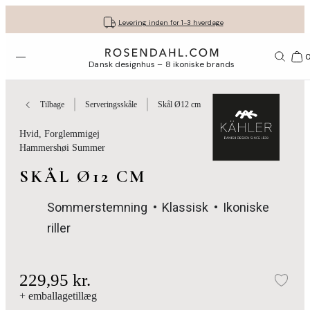
Fri fragt ved køb for min. 549 kr.
Få dine gaver pakket flot ind
30 dages gratis retur*
Vi er e-mærket
Levering inden for 1-3 hverdage
Åbn menuen
Bas
Dansk designhus – 8 ikoniske brands
Tilbage
Serveringsskåle
Skål Ø12 cm
Hvid
, Forglemmigej
Hammershøi Summer
SKÅL Ø12 CM
Sommerstemning
Klassisk
Ikoniske
riller
229,95 kr.
Tilf
+ emballagetillæg