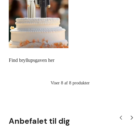
Find bryllupsgaven her
Viser 8 af 8 produkter
Anbefalet til dig
Vis tidligere 
Vis næ