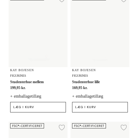
Tilføj til ønskeliste
Tilf
KAY BOJESEN
KAY BOJESEN
FIGURINES
FIGURINES
Studenterhue mellem
Studenterhue lille
199,95 kr.
169,95 kr.
+ emballagetillæg
+ emballagetillæg
LÆG I KURV
LÆG I KURV
Studenterhue mellem
Studenterhue mini
FSC®-CERTIFICERET
FSC®-CERTIFICERET
Tilføj til ønskeliste
Tilf