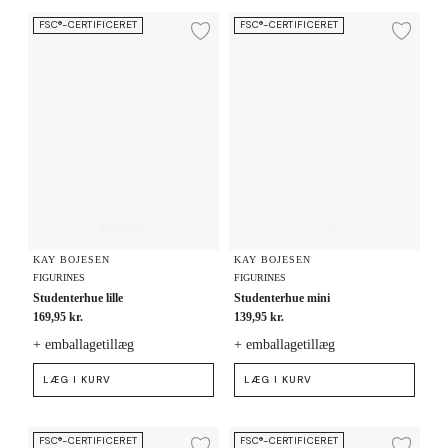
Studenterhue lille
Studenterhue mini
FSC®-CERTIFICERET
FSC®-CERTIFICERET
Tilføj til ønskeliste
Tilf
KAY BOJESEN
KAY BOJESEN
FIGURINES
FIGURINES
Studenterhue lille
Studenterhue mini
169,95 kr.
139,95 kr.
+ emballagetillæg
+ emballagetillæg
LÆG I KURV
LÆG I KURV
Studenterhue mellem
Studenterhue lille
FSC®-CERTIFICERET
FSC®-CERTIFICERET