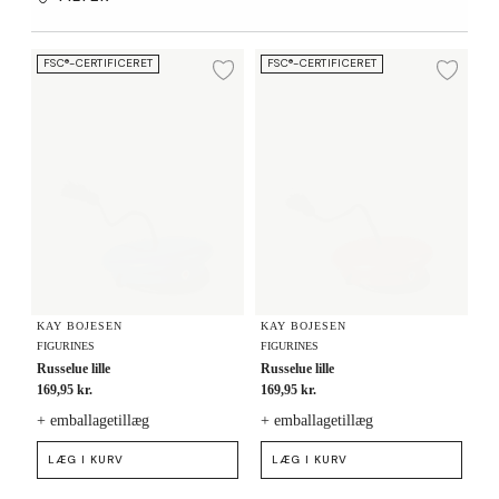
Russelue lille
Russelue lille
FSC®-CERTIFICERET
FSC®-CERTIFICERET
Tilføj til ønskeliste
Tilf
KAY BOJESEN
KAY BOJESEN
FIGURINES
FIGURINES
Russelue lille
Russelue lille
169,95 kr.
169,95 kr.
+ emballagetillæg
+ emballagetillæg
LÆG I KURV
LÆG I KURV