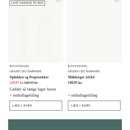
Tilføj til ønskeliste
Tilf
LAST CHANCE TO BUY
ROSENDAHL
ROSENDAHL
GRAND CRU BARWARE
GRAND CRU BARWARE
Oplukker og Proptrækker
Målebæger 2cl/4cl
329,97 kr.
549,95 kr.
149,95 kr.
Gælder så længe lager haves
+ emballagetillæg
+ emballagetillæg
LÆG I KURV
LÆG I KURV