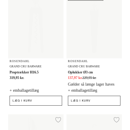
ROSENDAHL
ROSENDAHL
GRAND CRU BARWARE
GRAND CRU BARWARE
Proptrækker H16.5
Oplukker Ø3 cm
319,95 kr.
137,97 kr.
229,95 kr.
Gælder så længe lager haves
+ emballagetillæg
+ emballagetillæg
LÆG I KURV
LÆG I KURV
Skænkeprop H8 cm
Bar ske med muddler H31 cm
Tilføj til ønskeliste
Tilf