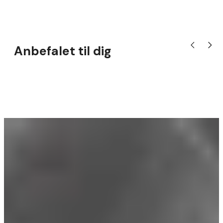
Anbefalet til dig
Vis tidligere 
Vis næ