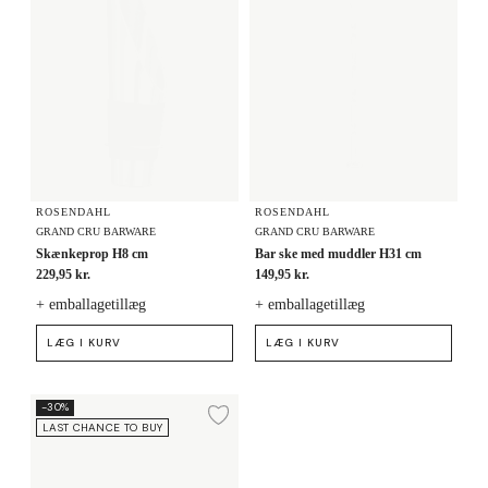
ROSENDAHL
ROSENDAHL
GRAND CRU BARWARE
GRAND CRU BARWARE
Skænkeprop H8 cm
Bar ske med muddler H31 cm
229,95 kr.
149,95 kr.
+ emballagetillæg
+ emballagetillæg
LÆG I KURV
LÆG I KURV
Proptrækker H11
-30%
Tilføj til ønskeliste
LAST CHANCE TO BUY