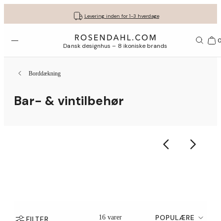
Fri fragt ved køb for min. 549 kr.
Få dine gaver pakket flot ind
30 dages gratis retur*
Vi er e-mærket
Levering inden for 1-3 hverdage
Åbn menuen
Bas
Dansk designhus – 8 ikoniske brands
Borddækning
Bar- & vintilbehør
POPULÆRE
16 varer
FILTER