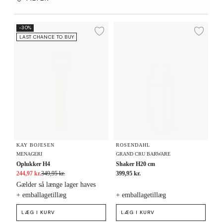
Oplukker H4
Shaker H20 cm
-30%
Tilføj til ønskeliste
Tilf
LAST CHANCE TO BUY
KAY BOJESEN
ROSENDAHL
MENAGERI
GRAND CRU BARWARE
Oplukker H4
Shaker H20 cm
244,97 kr.
349,95 kr.
399,95 kr.
Gælder så længe lager haves
+ emballagetillæg
+ emballagetillæg
LÆG I KURV
LÆG I KURV