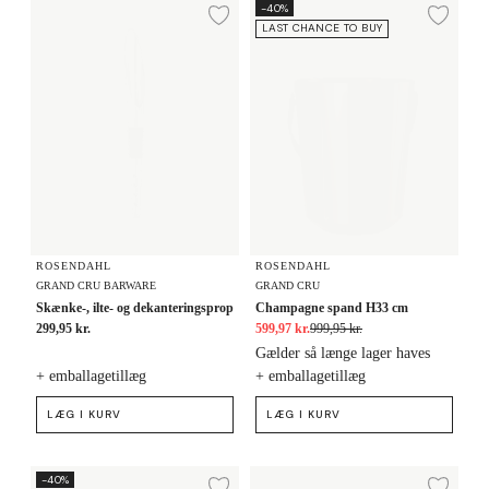
Skænke-, ilte- og dekanteringsprop
Champagne spand H33 cm
-40%
Tilføj til ønskeliste
Tilf
LAST CHANCE TO BUY
ROSENDAHL
ROSENDAHL
GRAND CRU BARWARE
GRAND CRU
Skænke-, ilte- og dekanteringsprop
Champagne spand H33 cm
299,95 kr.
599,97 kr.
999,95 kr.
Gælder så længe lager haves
+ emballagetillæg
+ emballagetillæg
LÆG I KURV
LÆG I KURV
Oplukker og Proptrækker
Målebæger 2cl/4cl
-40%