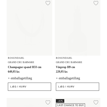
Champagne spand H33 cm
Vinprop H9 cm
Tilføj til ønskeliste
Tilf
ROSENDAHL
ROSENDAHL
GRAND CRU BARWARE
GRAND CRU BARWARE
Champagne spand H33 cm
Vinprop H9 cm
649,95 kr.
229,95 kr.
+ emballagetillæg
+ emballagetillæg
LÆG I KURV
LÆG I KURV
Proptrækker H16.5
Oplukker Ø3 cm
-40%
Tilføj til ønskeliste
Tilf
LAST CHANCE TO BUY