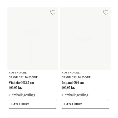
Vinkøler H22.5 cm
Isspand Ø16 cm
Tilføj til ønskeliste
Tilf
ROSENDAHL
ROSENDAHL
GRAND CRU BARWARE
GRAND CRU BARWARE
Vinkøler H22.5 cm
Isspand Ø16 cm
499,95 kr.
499,95 kr.
+ emballagetillæg
+ emballagetillæg
LÆG I KURV
LÆG I KURV